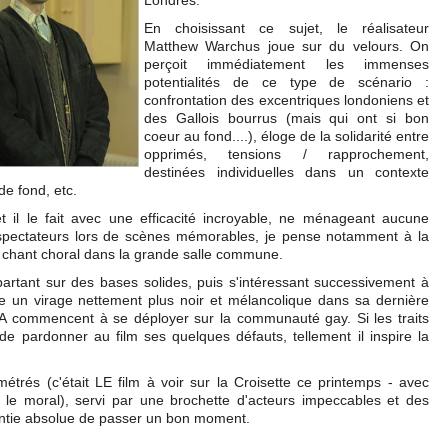
Londres.
En choisissant ce sujet, le réalisateur
Matthew Warchus joue sur du velours. On
perçoit immédiatement les immenses
potentialités de ce type de scénario :
confrontation des excentriques londoniens et
des Gallois bourrus (mais qui ont si bon
coeur au fond....), éloge de la solidarité entre
opprimés, tensions / rapprochement,
destinées individuelles dans un contexte
de fond, etc.
et il le fait avec une efficacité incroyable, ne ménageant aucune
 spectateurs lors de scènes mémorables, je pense notamment à la
chant choral dans la grande salle commune.
partant sur des bases solides, puis s'intéressant successivement à
 un virage nettement plus noir et mélancolique dans sa dernière
IDA commencent à se déployer sur la communauté gay. Si les traits
de pardonner au film ses quelques défauts, tellement il inspire la
étrés (c'était LE film à voir sur la Croisette ce printemps - avec
le moral), servi par une brochette d'acteurs impeccables et des
antie absolue de passer un bon moment.