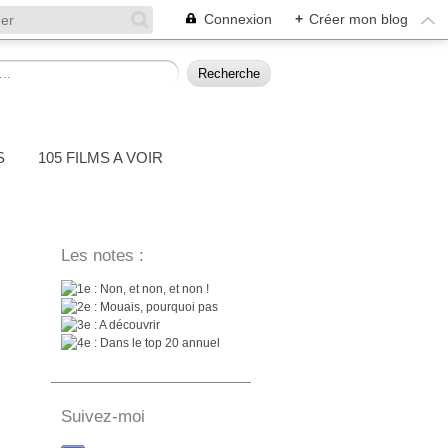
Connexion
+
Créer mon blog
S
105 FILMS A VOIR
Les notes :
: Non, et non, et non !
: Mouais, pourquoi pas
: A découvrir
: Dans le top 20 annuel
Suivez-moi