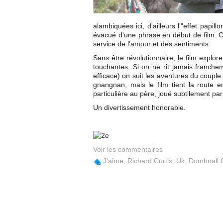
alambiquées ici, d'ailleurs l'"effet papil
évacué d'une phrase en début de film. Cur
service de l'amour et des sentiments.
Sans être révolutionnaire, le film explor
touchantes. Si on ne rit jamais franche
efficace) on suit les aventures du couple
gnangnan, mais le film tient la route 
particulière au père, joué subtilement pa
Un divertissement honorable.
Voir les commentaires
J'aime
,
Richard Curtis
,
Uk
,
Domhnall 