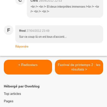
C
Chris
28/04/2012 22:53
<br /> <br /> Et deux interprètes immenses !<br /> <br
/> <br /> <br />
F
ffred
27/04/2012 23:49
Sur ce coup là on est tous d'accord...
Répondre
< Radiostars
Festival de printemps 2 : les
résultats >
Hébergé par Overblog
Top articles
Pages