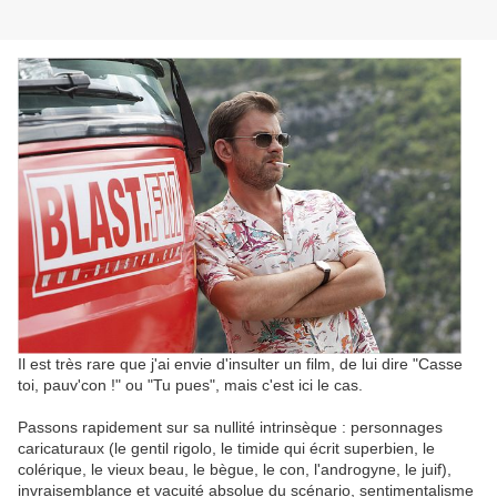
Il est très rare que j'ai envie d'insulter un film, de lui dire "Casse
toi, pauv'con !" ou "Tu pues", mais c'est ici le cas.
Passons rapidement sur sa nullité intrinsèque : personnages
caricaturaux (le gentil rigolo, le timide qui écrit superbien, le
colérique, le vieux beau, le bègue, le con, l'androgyne, le juif),
invraisemblance et vacuité absolue du scénario, sentimentalisme