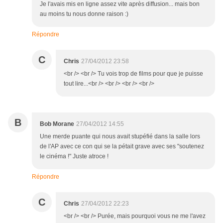
Je l'avais mis en ligne assez vite après diffusion... mais bon
au moins tu nous donne raison :)
Répondre
C
Chris
27/04/2012 23:58
<br /> <br /> Tu vois trop de films pour que je puisse
tout lire...<br /> <br /> <br /> <br />
B
Bob Morane
27/04/2012 14:55
Une merde puante qui nous avait stupéfié dans la salle lors
de l'AP avec ce con qui se la pétait grave avec ses "soutenez
le cinéma !" Juste atroce !
Répondre
C
Chris
27/04/2012 22:23
<br /> <br /> Purée, mais pourquoi vous ne me l'avez