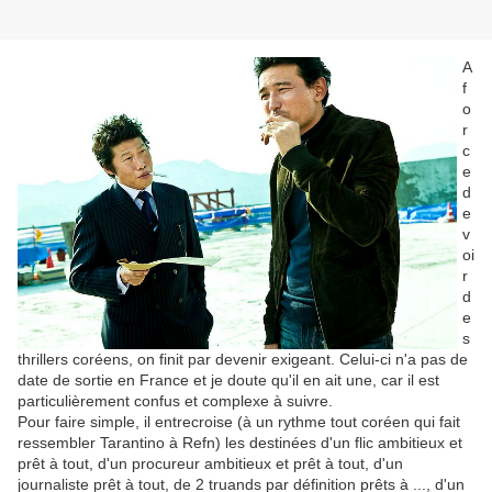
A
f
o
r
c
e
d
e
v
oi
r
d
e
s
thrillers coréens, on finit par devenir exigeant. Celui-ci n'a pas de
date de sortie en France et je doute qu'il en ait une, car il est
particulièrement confus et complexe à suivre.
Pour faire simple, il entrecroise (à un rythme tout coréen qui fait
ressembler Tarantino à Refn) les destinées
d'un flic ambitieux et
prêt à tout,
d'un procureur ambitieux et prêt à tout,
d'un
journaliste prêt à tout,
de 2 truands par définition prêts à ...,
d'un