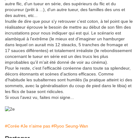
autre flic,
d'un tueur en série,
des supérieurs du flic et du
procureur (prêt à ...),
d'un autre tueur,
des familles des uns et
des autres,
etc...
Inutile de dire que pour s'y retrouver c'est coton, à tel point que le
réalisateur éprouve le besoin de mettre au début de son film des
incrustations pour nous indiquer qui est qui. Le scénario est
alambiqué à l'extrême (le mieux est d'imaginer un hamburger
dans lequel on aurait mis 12 steacks, 5 tranches de fromage et
17 sauces différentes) et totalement irréaliste (le rebondissement
concernant le tueur en série est un des trucs les plus
improbables qu'il m'ait été donné de voir au cinéma).
Pour le reste, c'est l'efficacité coréenne dans toute sa splendeur,
décors étonnants et scènes d'actions efficaces. Comme
d'habitude les subalternes sont humilés (la pratique atteint ici des
sommets, avec la généralisation du coup de pied dans le tibia) et
les flics de base sont ridicules.
Si vous l'avez vu, faites moi signe...
#Corée
#Je n'aime pas
#Ryoo Seung-Wan