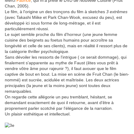
Merci
Fabrice
, qui m'a prêté le DVD de
Nouvelle Cuisine
(Fruit
Chan, 2005).
Le film, à l'origine un des tronçons du film à sketches
3 extrêmes
(avec Takashi Miike et Park Chan-Wook, excusez du peu), est
développé ici sous forme de long-métrage, et il est
particulièrement réussi.
Le sujet semble proche du film d'horreur (une jeune femme
cuisine des beignets au foetus humains pour accroître sa
longévité et celle de ses clients), mais en réalité il ressort plus de
la catégorie thriller psychologique.
Sans dévoiler les ressorts de l'intrigue ( ce serait dommage), qui
finalement s'apparente au mythe de Faust (êtes vous prêt à
vendre vôtre âme pour rajeunir ?), il faut avouer que le film
captive de bout en bout.
La mise en scène de Fruit Chan (le bien-
nommé) est sucrée, acidulée et maîtrisée. Les deux actrices
principales (la jeune et la moins jeune) sont toutes deux
remarquables.
On regarde cette allégorie un peu tremblant, hésitant, se
demandant exactement de quoi il retourne, avant d'être à
proprement parler scotché par l'élégance de la narration.
Un plaisir esthétique et intellectuel.