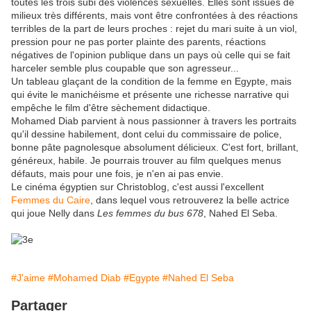
toutes les trois subi des violences sexuelles. Elles sont issues de
milieux très différents, mais vont être confrontées à des réactions
terribles de la part de leurs proches : rejet du mari suite à un viol,
pression pour ne pas porter plainte des parents, réactions
négatives de l'opinion publique dans un pays où celle qui se fait
harceler semble plus coupable que son agresseur...
Un tableau glaçant de la condition de la femme en Egypte, mais
qui évite le manichéisme et présente une richesse narrative qui
empêche le film d'être sèchement didactique.
Mohamed Diab parvient à nous passionner à travers les portraits
qu'il dessine habilement, dont celui du commissaire de police,
bonne pâte pagnolesque absolument délicieux. C'est fort, brillant,
généreux, habile. Je pourrais trouver au film quelques menus
défauts, mais pour une fois, je n'en ai pas envie.
Le cinéma égyptien sur Christoblog, c'est aussi l'excellent
Femmes du Caire
, dans lequel vous retrouverez la belle actrice
qui joue Nelly dans
Les femmes du bus 678
, Nahed El Seba.
#J'aime
#Mohamed Diab
#Egypte
#Nahed El Seba
Partager