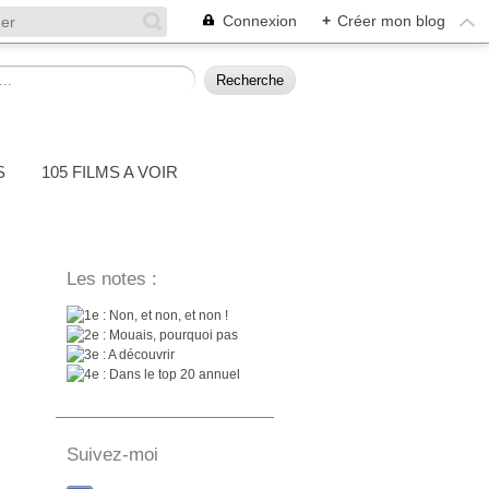
Connexion
+
Créer mon blog
S
105 FILMS A VOIR
Les notes :
: Non, et non, et non !
: Mouais, pourquoi pas
: A découvrir
: Dans le top 20 annuel
Suivez-moi