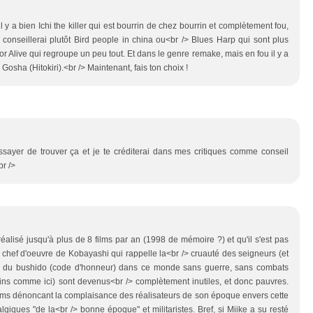
 y a bien Ichi the killer qui est bourrin de chez bourrin et complètement fou,
e conseillerai plutôt Bird people in china ou<br /> Blues Harp qui sont plus
d or Alive qui regroupe un peu tout. Et dans le genre remake, mais en fou il y a
Gosha (Hitokiri).<br /> Maintenant, fais ton choix !
essayer de trouver ça et je te créditerai dans mes critiques comme conseil
br />
réalisé jusqu'à plus de 8 films par an (1998 de mémoire ?) et qu'il s'est pas
 chef d'oeuvre de Kobayashi qui rappelle la<br /> cruauté des seigneurs (et
té du bushido (code d'honneur) dans ce monde sans guerre, sans combats
ins comme ici) sont devenus<br /> complètement inutiles, et donc pauvres.
lms dénoncant la complaisance des réalisateurs de son époque envers cette
giques "de la<br /> bonne époque" et militaristes. Bref, si Miike a su resté