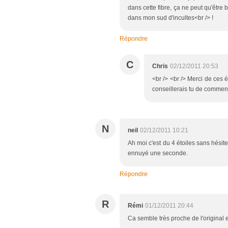
dans cette fibre, ça ne peut qu'être 
dans mon sud d'incultes<br /> !
Répondre
C
Chris
02/12/2011 20:53
<br /> <br /> Merci de ces é
conseillerais tu de commenc
N
neil
02/12/2011 10:21
Ah moi c'est du 4 étoiles sans hésit
ennuyé une seconde.
Répondre
R
Rémi
01/12/2011 20:44
Ca semble très proche de l'original e