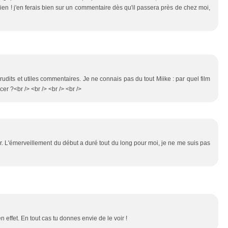
bien ! j'en ferais bien sur un commentaire dès qu'il passera près de chez moi,
rudits et utiles commentaires. Je ne connais pas du tout Miike : par quel film
er ?<br /> <br /> <br /> <br />
er. L'émerveillement du début a duré tout du long pour moi, je ne me suis pas
n effet. En tout cas tu donnes envie de le voir !