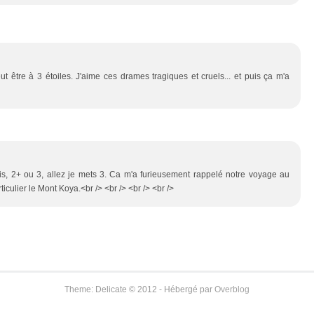
t être à 3 étoiles. J'aime ces drames tragiques et cruels... et puis ça m'a
tais, 2+ ou 3, allez je mets 3. Ca m'a furieusement rappelé notre voyage au
ticulier le Mont Koya.<br /> <br /> <br /> <br />
Theme: Delicate © 2012 - Hébergé par
Overblog