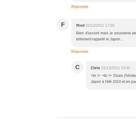
Répondre
F
ffred
01/12/2011 17:55
Bien d'accord mais je pousserai peu
tellement rappelé le Japon...
Répondre
C
Chris
01/12/2011 23:45
<br /> <br /> Ouais j'hési
Japon à l'été 2010 et en par