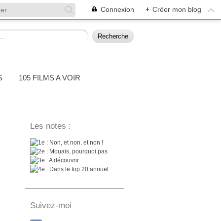
Connexion
+
Créer mon blog
S
105 FILMS A VOIR
Les notes :
: Non, et non, et non !
: Mouais, pourquoi pas
: A découvrir
: Dans le top 20 annuel
Suivez-moi