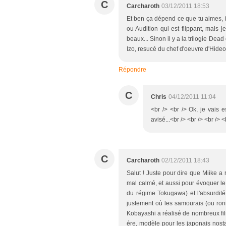
C
Carcharoth
03/12/2011 18:53
Et ben ça dépend ce que tu aimes, il
ou Audition qui est flippant, mais j
beaux... Sinon il y a la trilogie Dea
Izo, resucé du chef d'oeuvre d'Hideo 
Répondre
C
Chris
04/12/2011 11:04
<br /> <br /> Ok, je vais 
avisé...<br /> <br /> <br /> <
C
Carcharoth
02/12/2011 18:43
Salut ! Juste pour dire que Miike a 
mal calmé, et aussi pour évoquer le
du régime Tokugawa) et l'absurdi
justement où les samourais (ou ron
Kobayashi a réalisé de nombreux fi
ére, modèle pour les japonais nostal