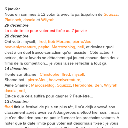
6 janvier
Nous en sommes à 12 votants avec la participation de
Squizzz
,
Platinoch
,
dasola
et
Wilyrah
.
29 décembre
La date limite pour voter est fixée au 7 janvier.
28 décembre
Ont voté : myself,
ffred
,
Bob Morane
,
pierreAfeu
,
heavenlycreature
,
pépito
,
Marcozeblog
,
neil
, et devinez quoi ...
c'est à un duel franco-canadien qu'on assiste ! Côté acteur /
actrice, deux favoris se détachent qui jouent chacun dans deux
films de la compétition... je vous laisse réfléchir à tout ça.
14 décembre
Honte sur Shame :
Christophe
,
ffred
,
myself
,
Shame bof :
pierreAfeu
,
heavenlycreature
,
Aime Shame :
Marcozeblog
,
Squizzz
,
Herodonte
,
Ben
,
Wilyrah
,
dasola
,
neil
,
Est-ce que cela suffira pour gagner ? Peut-être...
13 décembre
ffred
finit le festival de plus en plus tôt, il m'a déjà envoyé son
classement après avoir vu
A dangerous method
hier soir... mais
je n'en dirai rien pour ne pas influencer les prochains votants. A
noter que la date limite pour voter est désormais fixée : je vous