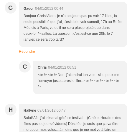
G
Gagor
04/01/2012 00:44
Bonjour Chris! Alors, je n'ai toujours pas pu voir 17 filles, la
seule possibilité que j'ai, c'est de le voir samedi, 17h au Reflet
Médicis à Paris, vu qu'il ne sera plus projeté que dans
deux<br /> salles. La question, c'est est-ce que 20h, le 7
janvier, ce sera trop tard?
Répondre
C
Chris
04/01/2012 06:51
<br /> <br /> Non, j'attendrai ton vote...si tu peux me
l'envoyer juste après le film...<br /> <br /> <br /> <br
/>
H
Hallyne
03/01/2012 00:47
Salut! Aïe, j'ai très mal géré ce festival... (Ciné et Horaires des
films pas toujours évidents) Désolée, je crois que ça va être
mort pour mes votes... à moins que je me motive à faire un