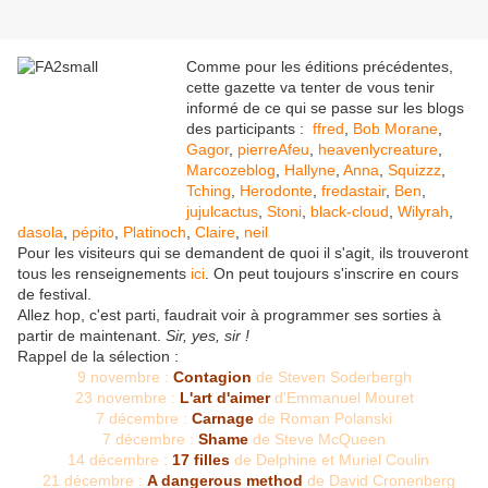
Comme pour les éditions précédentes,
cette gazette va tenter de vous tenir
informé de ce qui se passe sur les blogs
des participants :
ffred
,
Bob Morane
,
Gagor
,
pierreAfeu
,
heavenlycreature
,
Marcozeblog
,
Hallyne
,
Anna
,
Squizzz
,
Tching
,
Herodonte
,
fredastair
,
Ben
,
jujulcactus
,
Stoni
,
black-cloud
,
Wilyrah
,
dasola
,
pépito
,
Platinoch
,
Claire
,
neil
Pour les visiteurs qui se demandent de quoi il s'agit, ils trouveront
tous les renseignements
ici
. On peut toujours s'inscrire en cours
de festival.
Allez hop, c'est parti, faudrait voir à programmer ses sorties à
partir de maintenant.
Sir, yes, sir !
Rappel de la sélection :
9 novembre :
Contagion
de Steven Soderbergh
23 novembre :
L'art d'aimer
d'Emmanuel Mouret
7 décembre :
Carnage
de Roman Polanski
7 décembre :
Shame
de Steve McQueen
14 décembre :
17 filles
de Delphine et Muriel Coulin
21 décembre :
A dangerous method
de David Cronenberg