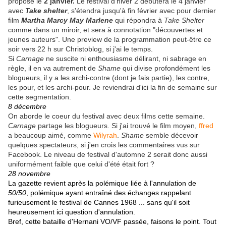
propose le
2 janvier.
Le festival d'hiver 2 débutera le 4 janvier
avec
Take shelter
, s'étendra jusqu'à fin février avec pour dernier
film
Martha Marcy May Marlene
qui répondra à
Take Shelter
comme dans un miroir, et sera à connotation "découvertes et
jeunes auteurs". Une preview de la programmation peut-être ce
soir vers 22 h sur Christoblog, si j'ai le temps.
Si
Carnage
ne suscite ni enthousiasme délirant, ni sabrage en
règle, il en va autrement de
Shame
qui divise profondément les
blogueurs, il y a les archi-contre (dont je fais partie), les contre,
les pour, et les archi-pour. Je reviendrai d'ici la fin de semaine sur
cette segmentation.
8 décembre
On aborde le coeur du festival avec deux films cette semaine.
Carnage
partage les blogueurs. Si j'ai trouvé le film moyen,
ffred
a beaucoup aimé, comme
Wilyrah
.
Shame
semble décevoir
quelques spectateurs, si j'en crois les commentaires vus sur
Facebook. Le niveau de festival d'automne 2 serait donc aussi
uniformément faible que celui d'été était fort ?
28 novembre
La gazette revient après la polémique liée à l'annulation de
50/50
, polémique ayant entraîné des échanges rappelant
furieusement le festival de Cannes 1968 ... sans qu'il soit
heureusement ici question d'annulation.
Bref, cette bataille d'Hernani VO/VF passée, faisons le point. Tout