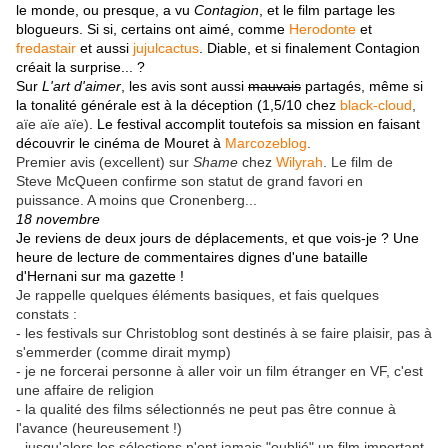
le monde, ou presque, a vu
Contagion
, et le film partage les
blogueurs. Si si, certains ont aimé, comme
Herodonte
et
fredastair
et aussi
jujulcactus
. Diable, et si finalement Contagion
créait la surprise... ?
Sur
L'art d'aimer
, les avis sont aussi
mauvais
partagés, même si
la tonalité générale est à la déception (1,5/10 chez
black-cloud
,
aïe aïe aïe)
. Le festival accomplit toutefois sa mission en faisant
découvrir le cinéma de Mouret à
Marcozeblog
.
Premier avis (excellent) sur
Shame
chez
Wilyrah
. Le film de
Steve McQueen confirme son statut de grand favori en
puissance. A moins que Cronenberg...
18 novembre
Je reviens de deux jours de déplacements, et que vois-je ? Une
heure de lecture de commentaires dignes d'une bataille
d'Hernani sur ma gazette !
Je rappelle quelques éléments basiques, et fais quelques
constats :
- les festivals sur Christoblog sont destinés à se faire plaisir, pas à
s'emmerder (comme dirait mymp)
- je ne forcerai personne à aller voir un film étranger en VF, c'est
une affaire de religion
- la qualité des films sélectionnés ne peut pas être connue à
l'avance (heureusement !)
- jusqu'alors les sélections n'ont jamais "oublié" un film important,