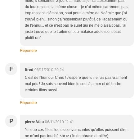
mois, 3 semaines, 2 jours"... mais là, je n'ai absolument pas
du tout ressenti la même chose... je n'ai même carrément pas
trop ressenti d'émotion, sauf pour la mère de Noémie que j'ai
trouvé bien... sinon ça ressemblait plutôt à de l'agacement ou
de l'ennui... et ce n'est pas le sujet qui ne me plaisait pas, j'ai
juste trouvé que le traitement du malaise adolescent était
plutôt raté.
Répondre
F
ffred
06/11/2010 20:24
C'est de l'humour Chris ! J'espère que tu ne l'as pas vraiment
mal pris ! Je suis souvent bien le seul à aimer et défendre
certains films aussi...
Répondre
P
pierreAfeu
06/11/2010 11:41
*et que ces filles, toutes convaincantes qu'elles puissent être,
ne m'ont pas touché.<br /> (fin de phrase oubliée)