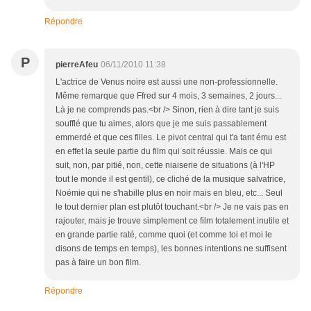
Répondre
P
pierreAfeu
06/11/2010 11:38
L'actrice de Venus noire est aussi une non-professionnelle.
Même remarque que Ffred sur 4 mois, 3 semaines, 2 jours...
Là je ne comprends pas.<br /> Sinon, rien à dire tant je suis
soufflé que tu aimes, alors que je me suis passablement
emmerdé et que ces filles. Le pivot central qui t'a tant ému est
en effet la seule partie du film qui soit réussie. Mais ce qui
suit, non, par pitié, non, cette niaiserie de situations (à l'HP
tout le monde il est gentil), ce cliché de la musique salvatrice,
Noémie qui ne s'habille plus en noir mais en bleu, etc... Seul
le tout dernier plan est plutôt touchant.<br /> Je ne vais pas en
rajouter, mais je trouve simplement ce film totalement inutile et
en grande partie raté, comme quoi (et comme toi et moi le
disons de temps en temps), les bonnes intentions ne suffisent
pas à faire un bon film.
Répondre