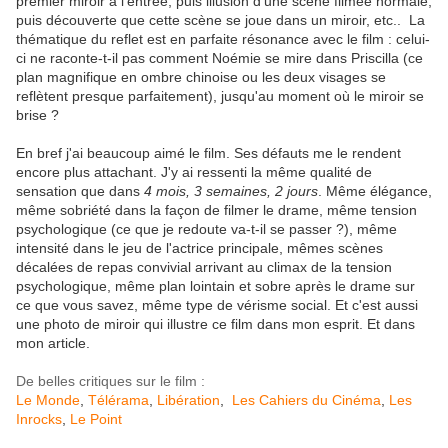
premier miroir à l'entrée, puis illusion d'une scène filmée normale,
puis découverte que cette scène se joue dans un miroir, etc.. La
thématique du reflet est en parfaite résonance avec le film : celui-
ci ne raconte-t-il pas comment Noémie se mire dans Priscilla (ce
plan magnifique en ombre chinoise ou les deux visages se
reflètent presque parfaitement), jusqu'au moment où le miroir se
brise ?
En bref j'ai beaucoup aimé le film. Ses défauts me le rendent
encore plus attachant. J'y ai ressenti la même qualité de
sensation que dans
4 mois, 3 semaines, 2 jours
. Même élégance,
même sobriété dans la façon de filmer le drame, même tension
psychologique (ce que je redoute va-t-il se passer ?), même
intensité dans le jeu de l'actrice principale, mêmes scènes
décalées de repas convivial arrivant au climax de la tension
psychologique, même plan lointain et sobre après le drame sur
ce que vous savez, même type de vérisme social. Et c'est aussi
une photo de miroir qui illustre ce film dans mon esprit. Et dans
mon article.
De belles critiques sur le film :
Le Monde
,
Télérama
,
Libération
,
Les Cahiers du Cinéma
,
Les
Inrocks
,
Le Point