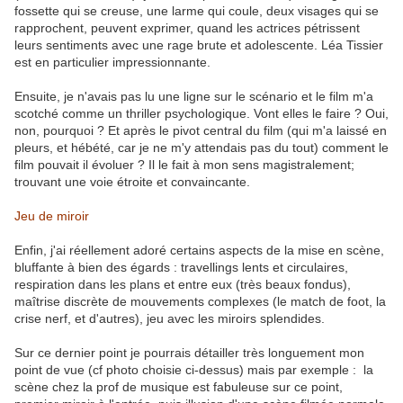
fossette qui se creuse, une larme qui coule, deux visages qui se
rapprochent, peuvent exprimer, quand les actrices pétrissent
leurs sentiments avec une rage brute et adolescente. Léa Tissier
est en particulier impressionnante.
Ensuite, je n'avais pas lu une ligne sur le scénario et le film m'a
scotché comme un thriller psychologique. Vont elles le faire ? Oui,
non, pourquoi ? Et après le pivot central du film (qui m'a laissé en
pleurs, et hébété, car je ne m'y attendais pas du tout) comment le
film pouvait il évoluer ? Il le fait à mon sens magistralement;
trouvant une voie étroite et convaincante.
Jeu de miroir
Enfin, j'ai réellement adoré certains aspects de la mise en scène,
bluffante à bien des égards : travellings lents et circulaires,
respiration dans les plans et entre eux (très beaux fondus),
maîtrise discrète de mouvements complexes (le match de foot, la
crise nerf, et d'autres), jeu avec les miroirs splendides.
Sur ce dernier point je pourrais détailler très longuement mon
point de vue (cf photo choisie ci-dessus) mais par exemple : la
scène chez la prof de musique est fabuleuse sur ce point,