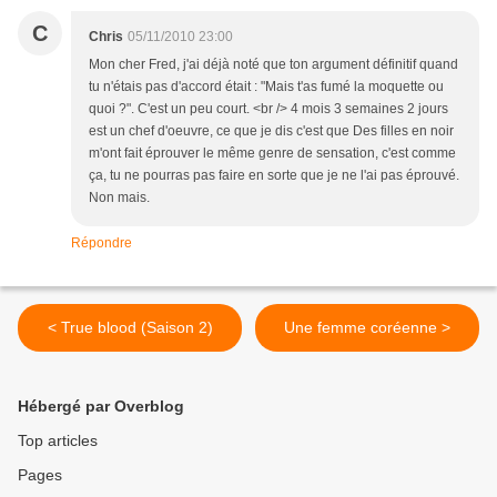
C
Chris
05/11/2010 23:00
Mon cher Fred, j'ai déjà noté que ton argument définitif quand
tu n'étais pas d'accord était : "Mais t'as fumé la moquette ou
quoi ?". C'est un peu court. <br /> 4 mois 3 semaines 2 jours
est un chef d'oeuvre, ce que je dis c'est que Des filles en noir
m'ont fait éprouver le même genre de sensation, c'est comme
ça, tu ne pourras pas faire en sorte que je ne l'ai pas éprouvé.
Non mais.
Répondre
< True blood (Saison 2)
Une femme coréenne >
Hébergé par Overblog
Top articles
Pages