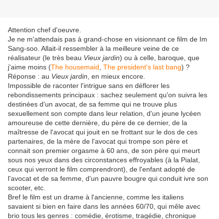
Attention chef d'oeuvre.
Je ne m'attendais pas à grand-chose en visionnant ce film de Im
Sang-soo. Allait-il ressembler à la meilleure veine de ce
réalisateur (le très beau
Vieux jardin
) ou à celle, baroque, que
j'aime moins (
The housemaid
,
The president's last bang
) ?
Réponse : au
Vieux jardin
, en mieux encore.
Impossible de raconter l'intrigue sans en déflorer les
rebondissements principaux : sachez seulement qu'on suivra les
destinées d'un avocat, de sa femme qui ne trouve plus
sexuellement son compte dans leur relation, d'un jeune lycéen
amoureuse de cette dernière, du père de ce dernier, de la
maîtresse de l'avocat qui jouit en se frottant sur le dos de ces
partenaires, de la mère de l'avocat qui trompe son père et
connait son premier orgasme à 60 ans, de son père qui meurt
sous nos yeux dans des circonstances effroyables (à la Pialat,
ceux qui verront le film comprendront), de l'enfant adopté de
l'avocat et de sa femme, d'un pauvre bougre qui conduit ivre son
scooter, etc.
Bref le film est un drame à l'ancienne, comme les italiens
savaient si bien en faire dans les années 60/70, qui mêle avec
brio tous les genres : comédie, érotisme, tragédie, chronique