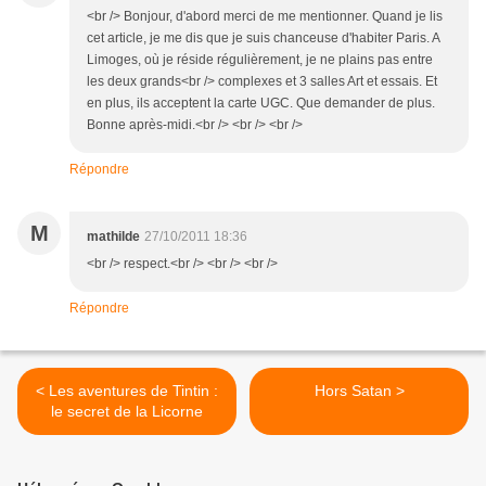
<br /> Bonjour, d'abord merci de me mentionner. Quand je lis
cet article, je me dis que je suis chanceuse d'habiter Paris. A
Limoges, où je réside régulièrement, je ne plains pas entre
les deux grands<br /> complexes et 3 salles Art et essais. Et
en plus, ils acceptent la carte UGC. Que demander de plus.
Bonne après-midi.<br /> <br /> <br />
Répondre
M
mathilde
27/10/2011 18:36
<br /> respect.<br /> <br /> <br />
Répondre
< Les aventures de Tintin :
Hors Satan >
le secret de la Licorne