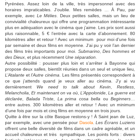
Pyrénées. Assez loin de la ville, très impersonnel avec des
horaires impraticables. J’oublie. Mes remèdes … À Pau, par
exemple, avec
Le Mélies
. Deux petites salles, mais un lieu de
convivialité chaleureux qui offre une programmation intéressante
plus en adéquation avec le cinéma que j’aime. Les prix sont aussi
plus raisonnable, 5 € l’entrée avec la carte d’abonnement. 80
kilomètres aller et retour ! Avec un minimum pour moi d’une fois
par semaine et deux films en moyenne. J’ai pu y voir l’an dernier
des films très importants pour moi.
Submarino
,
Des hommes et
des Dieux
, et plus récemment
Une séparation
.
Autre possibilité : pousser plus loin et s’arrêter à Bayonne qui
propose deux salles, bientôt réunies dans un seul et unique lieu
,
L’Atalante
et
l’Autre cinéma
. Les films présentés correspondent à
ce que j’attends quand je veux aller au cinéma. J’y ai vu
dernièrement
We need to talk about Kevin
,
Restless
,
Melancholia
,
Et maintenant on va où
,
L’Appolonide
,
La guerre est
déclarée
,
Balada Triste
,
La prima cosa bella
ou
Beginners
…
entre autres. 300 kilomètres aller et retour ! Avec un minimum
d’une fois par mois et cinq films en moyenne en trois jours.
Quitte à être sur la côte Basque restons-y ! À Saint jean de Luz,
par exemple, avec une pensée pour
Dasola
.
Les Écrans Luziens
offrent une belle diversité de films dans un cadre agréable, et un
accueil chaleureux et très
sympathique. Les points forts : divers