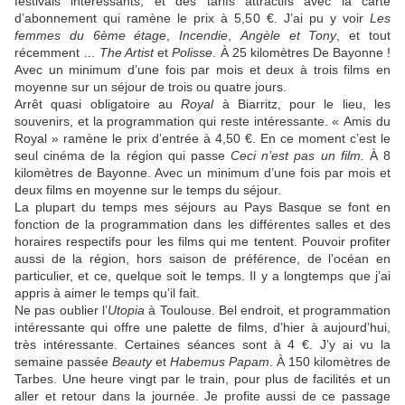
festivals intéressants, et des tarifs attractifs avec la carte
d’abonnement qui ramène le prix à 5,50 €. J’ai pu y voir
Les
femmes du 6ème étage
,
Incendie
,
Angèle et Tony
, et tout
récemment …
The Artist
et
Polisse
. À 25 kilomètres De Bayonne !
Avec un minimum d’une fois par mois et deux à trois films en
moyenne sur un séjour de trois ou quatre jours.
Arrêt quasi obligatoire au
Royal
à Biarritz, pour le lieu, les
souvenirs, et la programmation qui reste intéressante. « Amis du
Royal » ramène le prix d’entrée à 4,50 €. En ce moment c’est le
seul cinéma de la région qui passe
Ceci n’est pas un film.
À 8
kilomètres de Bayonne. Avec un minimum d’une fois par mois et
deux films en moyenne sur le temps du séjour.
La plupart du temps mes séjours au Pays Basque se font en
fonction de la programmation dans les différentes salles et des
horaires respectifs pour les films qui me tentent. Pouvoir profiter
aussi de la région, hors saison de préférence, de l’océan en
particulier, et ce, quelque soit le temps. Il y a longtemps que j’ai
appris à aimer le temps qu’il fait.
Ne pas oublier l’
Utopia
à Toulouse. Bel endroit, et programmation
intéressante qui offre une palette de films, d’hier à aujourd’hui,
très intéressante. Certaines séances sont à 4 €. J’y ai vu la
semaine passée
Beauty
et
Habemus Papam
. À 150 kilomètres de
Tarbes. Une heure vingt par le train, pour plus de facilités et un
aller et retour dans la journée. Je profite aussi de ce passage