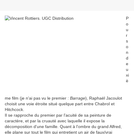
P
o
u
r
s
o
n
d
e
u
xi
è
me film (je n'ai pas vu le premier :
Barrage
), Raphaël Jacoulot
choisit une voie étroite situé quelque part entre Chabrol et
Hitchcock.
Il se rapproche du premier par l'acuité de sa peinture de
caractère, et par la cruauté avec laquelle il expose la
décomposition d'une famille. Quant à l'ombre du grand Alfred,
elle plane sur tout le film qui entretient un air de faux/vrai