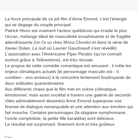
La force principale de ce joli film d'Anne Emond, c'est l'énergie
qui se dégage du couple principal.
Patrick Hivon est vraiment l'acteur québécois qui irradie le plus
l'écran, mélange idéal de masculinité envahissante et de fragilité
attendrissante (on l'a vu chez Mona Choukri et dans la série de
Xavier Dolan,
La nuit où Laurier Gaudreault s'est réveillé
).
L'association avec l'Américaine Piper Perabo (qu'on connaît
surtout grâce à
Yellowstone
), est très réussie.
Le propos de cette comédie romantique est amusant : il mêle les
enjeux climatiques actuels (le personnage masculin est - ô
combien - eco-anxieux) à la rencontre lentement foudroyante de
deux solitudes quarantenaires.
Aux différents chaos que le film met en scène (climatique,
émotionnel, mais aussi sociétal à travers une galerie de seconds
rôles admirablement dessinés) Anne Emond superpose une
finesse de dialogue remarquable et une attention aux émotion qui
fait mouche. Certains personnages (la stagiaire nymphomane,
l'oncle complotiste, la petite fille karatéka) sont délicieux.
Le résultat est surprenant, finement écrit et très goûteux.