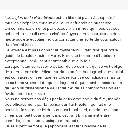
Les aigles de la République
est un film qui plaira à coup sûr à
tous les cinéphiles curieux d'ailleurs et friands de suspense.
On commence en effet par découvrir un milieu qui nous est peu
habituel : les coulisses du cinéma égyptien et les turpitudes de la
haute société égyptienne, qui constitue une sorte de cour autour
du général Sissi.
Ce voyage est passionnant et mystérieux. Il faut dire que notre
guide, le fabuleux acteur Fares Fares, est comme d'habitude
exceptionnel, séduisant et antipathique à la fois.
Lorsque l'étau se resserre autour de ce dernier, qui se voit obligé
de jouer le président/dictateur dans un film hagiographique qui lui
est consacré, on sent que les chose vont se compliquer, mais on
se sait pas vraiment de quelle façon ni à quel point. L'association
de l'ego surdimensionné de l'acteur et de sa compromission est
évidemment explosive.
Nous ne serons pas déçu par la deuxième partie du film, menée
très efficacement par le réalisateur Tarik Saleh, qui fait une
nouvelle fois preuve ici de son punch habituel, qui donne à son
cinéma un petit côté américain, oscillant brillamment entre
comédie, chronique caustique et tragédie.
Le seul petit bémol que j'apporterai est la faiblesse de la