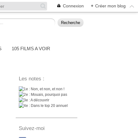
Connexion
+
Créer mon blog
S
105 FILMS A VOIR
Les notes :
: Non, et non, et non !
: Mouais, pourquoi pas
: A découvrir
: Dans le top 20 annuel
Suivez-moi