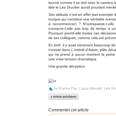
tourné comme il se doit avec la caméra à 
tête le Léa Drucker aurait pourtant mérit
Son attitude n'est en effet pas exempte d
toxique qui constitue une véritable menace 
à recommencer) ? N'outrepasse-t-elle 
consacre-t-elle pas trop de temps à un
Pourquoi prend-elle toutes ces décisions 
de ses collègues, comme cela est préconi
En bref, il y avait sûrement beaucoup de 
n'existe dans
L'intérêt d'Adam
, pâle déca
qui ne prend à aucun moment la peine d
une vraie tension dramatique.
Une grande déception.
Je N'aime Pas
,
Laura Wandel
,
Léa Dr
« Article précédent
Commenter cet article