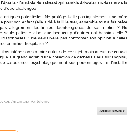
l'épaule : l'auréole de sainteté qui semble étinceler au-dessus de la
ée d'être challengée.
e critiques potentielles. Ne protège-t-elle pas injustement une mère
pour son enfant (elle a déjà failli le tuer, et semble tout à fait prête
pas allègrement les limites déontologiques de son métier ? Ne
e seule patiente alors que beaucoup d'autres ont besoin d'elle ?
irrationnelles ? Ne devrait-elle pas confronter son opinion à celles
sé en milieu hospitalier ?
films intéressants à faire autour de ce sujet, mais aucun de ceux-ci
lque sur grand écran d'une collection de clichés usuels sur l'hôpital,
e caractériser psychologiquement ses personnages, ni d'installer
ucker
,
Anamaria Vartolomei
Article suivant »