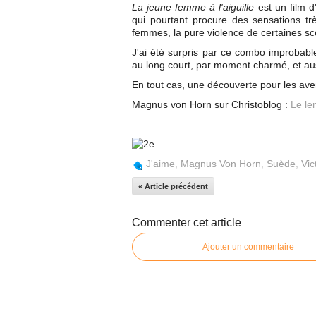
La jeune femme à l'aiguille
est un film d
qui pourtant procure des sensations tr
femmes, la pure violence de certaines sc
J'ai été surpris par ce combo improbabl
au long court, par moment charmé, et auss
En tout cas, une découverte pour les aven
Magnus von Horn sur Christoblog :
Le le
J'aime
,
Magnus Von Horn
,
Suède
,
Vic
« Article précédent
Commenter cet article
Ajouter un commentaire