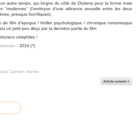
'un autre temps, qui lorgne du côté de Dickens pour la forme mais
ès "modernes" (l'embryon d'une attirance sexuelle entre les deux
ènes, presque horrifiques).
e de film d'époque / thriller psychologique / chronique romanesque
i un petit peu déçu par la dernière partie du film.
turiers cinéphiles !
ndemain
- 2016 (*)
toria Carmen Sonne
Article suivant »