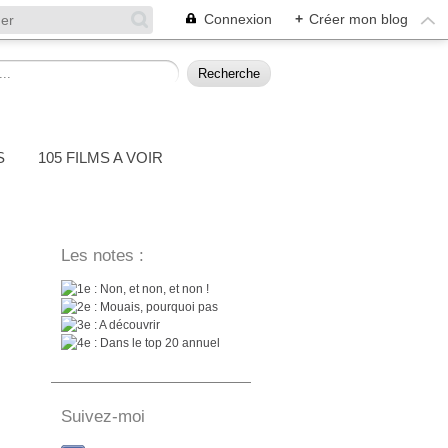
Connexion
+
Créer mon blog
S
105 FILMS A VOIR
Les notes :
: Non, et non, et non !
: Mouais, pourquoi pas
: A découvrir
: Dans le top 20 annuel
Suivez-moi