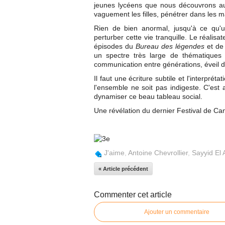
jeunes lycéens que nous découvrons au
vaguement les filles, pénétrer dans les m
Rien de bien anormal, jusqu'à ce qu'u
perturber cette vie tranquille. Le réalisat
épisodes du
Bureau des légendes
et d
un spectre très large de thématiques :
communication entre générations, éveil d
Il faut une écriture subtile et l'interpr
l'ensemble ne soit pas indigeste. C'est
dynamiser ce beau tableau social.
Une révélation du dernier Festival de Cann
J'aime
,
Antoine Chevrollier
,
Sayyid El 
« Article précédent
Commenter cet article
Ajouter un commentaire