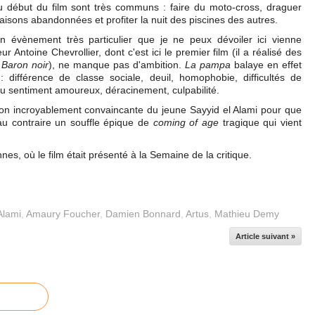
 début du film sont très communs : faire du moto-cross, draguer
aisons abandonnées et profiter la nuit des piscines des autres.
n évènement très particulier que je ne peux dévoiler ici vienne
eur Antoine Chevrollier, dont c'est ici le premier film (il a réalisé des
e
Baron noir
), ne manque pas d'ambition.
La pampa
balaye en effet
 différence de classe sociale, deuil, homophobie, difficultés de
u sentiment amoureux, déracinement, culpabilité.
étation incroyablement convaincante du jeune Sayyid el Alami pour que
 au contraire un souffle épique de
coming of age
tragique qui vient
es, où le film était présenté à la Semaine de la critique.
Alami
,
Amaury Foucher
,
Damien Bonnard
,
Artus
,
Mathieu Demy
Article suivant »