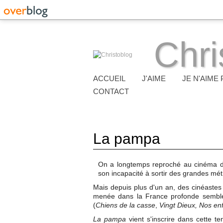
Chri
ACCUEIL
J'AIME
JE N'AIME 
CONTACT
La pampa
On a longtemps reproché au cinéma d'
son incapacité à sortir des grandes mét
Mais depuis plus d'un an, des cinéastes 
menée dans la France profonde semble c
(
Chiens de la casse
,
Vingt Dieux, Nos en
La pampa
vient s'inscrire dans cette t