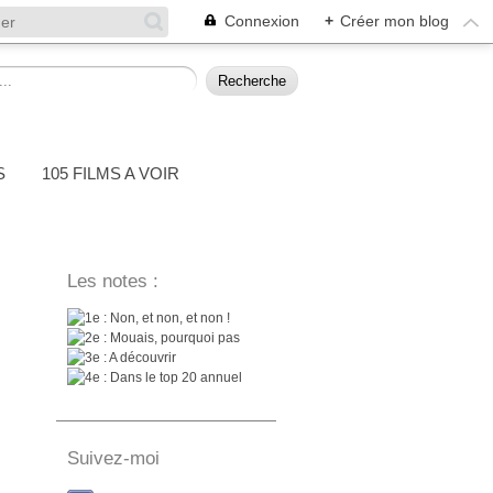
Connexion
+
Créer mon blog
S
105 FILMS A VOIR
Les notes :
: Non, et non, et non !
: Mouais, pourquoi pas
: A découvrir
: Dans le top 20 annuel
Suivez-moi