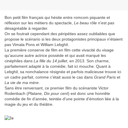
Bon petit film français qui hésite entre romcom piquante et
réflexion sur les métiers du spectacle,
Le beau rôle
n'est pas
désagréable à regarder.
On se foutrait cependant des péripéties assez oubliables que
propose le scénario si les deux protagonistes principaux n'étaient
pas Vimala Pons et William Lebghil.
La première conserve de film en film cette vivacité du visage
qu'aucune autre actrice possède et qui avait marqué les
cinéphiles dans
La fille du 14 juillet
, en 2013. Son charme,
parfaitement adapté à la comédie, fait ici mouche. Quant à
Lebghil, sa nonchalance résignée et parfois malicieuse trouve ici
un cadre parfait, comme c'était aussi le cas dans
Grand Paris
et
La vie de ma mère
.
Sans être renversant, ce premier film du scénariste Victor
Rodenbach (
Platane, Dix pour cent
) est donc une honnête
comédie de fin d'année, teintée d'une pointe d'émotion liée à la
magie du jeu et du théâtre.