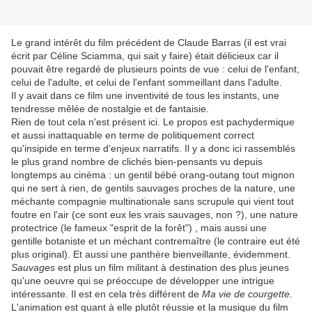
Le grand intérêt du film précédent de Claude Barras (il est vrai
écrit par Céline Sciamma, qui sait y faire) était délicieux car il
pouvait être regardé de plusieurs points de vue : celui de l'enfant,
celui de l'adulte, et celui de l'enfant sommeillant dans l'adulte.
Il y avait dans ce film une inventivité de tous les instants, une
tendresse mêlée de nostalgie et de fantaisie.
Rien de tout cela n'est présent ici. Le propos est pachydermique
et aussi inattaquable en terme de politiquement correct
qu'insipide en terme d'enjeux narratifs. Il y a donc ici rassemblés
le plus grand nombre de clichés bien-pensants vu depuis
longtemps au cinéma : un gentil bébé orang-outang tout mignon
qui ne sert à rien, de gentils sauvages proches de la nature, une
méchante compagnie multinationale sans scrupule qui vient tout
foutre en l'air (ce sont eux les vrais sauvages, non ?), une nature
protectrice (le fameux "esprit de la forêt") , mais aussi une
gentille botaniste et un méchant contremaître (le contraire eut été
plus original). Et aussi une panthère bienveillante, évidemment.
Sauvages
est plus un film militant à destination des plus jeunes
qu'une oeuvre qui se préoccupe de développer une intrigue
intéressante. Il est en cela très différent de
Ma vie de courgette
.
L'animation est quant à elle plutôt réussie et la musique du film