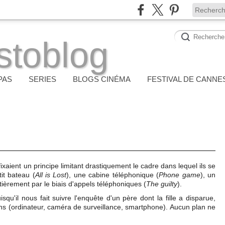
stoblog
PAS
SERIES
BLOGS CINÉMA
FESTIVAL DE CANNE
xaient un principe limitant drastiquement le cadre dans lequel ils se
tit bateau (
All is Lost
), une cabine téléphonique (
Phone game
), un
ntièrement par le biais d'appels téléphoniques (
The guilty
).
squ'il nous fait suivre l'enquête d'un père dont la fille a disparue,
ans (ordinateur, caméra de surveillance, smartphone). Aucun plan ne