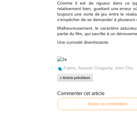
Comme il est de rigueur dans ce type
relativement bien, guettant une erreur o
toujours une sorte de jeu entre le réali
s'empêcher de se demander à plusieurs m
Malheureusement, le caractère astucieux
partie du film, qui sacrifie à un dénouemen
Une curiosité divertissante.
J'aime
,
Aneesh Chaganty
,
John Cho
« Article précédent
Commenter cet article
Ajouter un commentaire