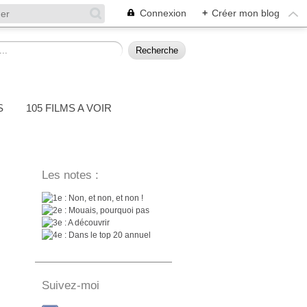
Connexion
+
Créer mon blog
S
105 FILMS A VOIR
Les notes :
: Non, et non, et non !
: Mouais, pourquoi pas
: A découvrir
: Dans le top 20 annuel
Suivez-moi