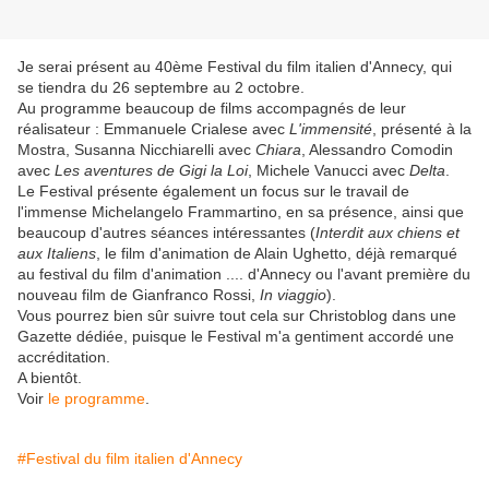
Je serai présent au 40ème Festival du film italien d'Annecy, qui
se tiendra du 26 septembre au 2 octobre.
Au programme beaucoup de films accompagnés de leur
réalisateur : Emmanuele Crialese avec
L'immensité
, présenté à la
Mostra, Susanna Nicchiarelli avec
Chiara
, Alessandro Comodin
avec
Les aventures de Gigi la Loi
, Michele Vanucci avec
Delta
.
Le Festival présente également un focus sur le travail de
l'immense Michelangelo Frammartino, en sa présence, ainsi que
beaucoup d'autres séances intéressantes (
Interdit aux chiens et
aux Italiens
, le film d'animation de Alain Ughetto, déjà remarqué
au festival du film d'animation .... d'Annecy ou l'avant première du
nouveau film de Gianfranco Rossi,
In viaggio
).
Vous pourrez bien sûr suivre tout cela sur Christoblog dans une
Gazette dédiée, puisque le Festival m'a gentiment accordé une
accréditation.
A bientôt.
Voir
le programme
.
#Festival du film italien d'Annecy