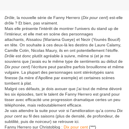
Drôle
, la nouvelle série de Fanny Herrero (
Dix pour cent
) est-elle
drôle ? Et bien, pas vraiment.
Mais elle présente l'intérêt de montrer l'univers du stand up de
l'intérieur, et elle met en scène des personnages
attachants, Aïssatou (Mariama Gueye) et Nezir (Younès Boucif)
en tête. On souhaite à ces deux-là les destins de Laure Calamy,
Camille Cotin, Nicolas Maury, ils en ont potentiellement l'étoffe.
Drôle
est donc plutôt agréable à suivre, même si (et je me
souviens que j'avais eu le même type de sentiments au début de
Dix pour cent
) l'écriture peut paraître parfois brouillonne et même
vulgaire. La plupart des personnages sont stéréotypés sans
finesse (la mère d'Apolline par exemple) et certaines scènes
tombent à plat.
Malgré ces défauts, je dois avouer que j'ai tout de même dévoré
les six épisodes, tant le talent de Fanny Herrero est grand pour
tisser avec efficacité une progression dramatique certes un peu
téléphonée, mais redoutablement efficace.
Je vais attendre la suite pour voir si l'amélioration qu'a connu
Dix
pour cent
au fil des saisons (plus de densité, de profondeur, de
subtilité, puis de noirceur) se retrouve ici.
Fanny Herrero sur Christoblog :
Dix pour cent
(***)