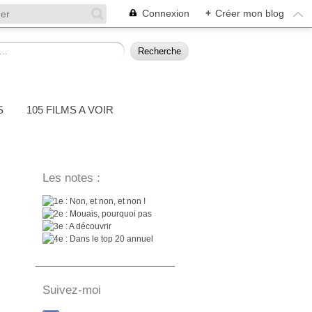
Connexion
+
Créer mon blog
S
105 FILMS A VOIR
Les notes :
: Non, et non, et non !
: Mouais, pourquoi pas
: A découvrir
: Dans le top 20 annuel
Suivez-moi