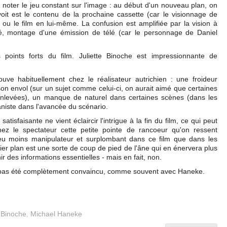
aut noter le jeu constant sur l'image : au début d'un nouveau plan, on
oit est le contenu de la prochaine cassette (car le visionnage de
 ou le film en lui-même. La confusion est amplifiée par la vision à
visé, montage d'une émission de télé (car le personnage de Daniel
points forts du film. Juliette Binoche est impressionnante de
ouve habituellement chez le réalisateur autrichien : une froideur
son envol (sur un sujet comme celui-ci, on aurait aimé que certaines
enlevées), un manque de naturel dans certaines scènes (dans les
niste dans l'avancée du scénario.
tisfaisante ne vient éclaircir l'intrigue à la fin du film, ce qui peut
hez le spectateur cette petite pointe de rancoeur qu'on ressent
u moins manipulateur et surplombant dans ce film que dans les
ier plan est une sorte de coup de pied de l'âne qui en énervera plus
ir des informations essentielles - mais en fait, non.
ai pas été complètement convaincu, comme souvent avec Haneke.
e Binoche
,
Michael Haneke