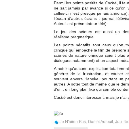
Parmi les points positifs de
Caché
, il f
ne sait jamais par avance si ce qu'on v
celles-ci n'est presque jamais annoncé),
l'écran d'autres écrans : journal télé
Auteuil est présentateur télé).
Le jeu des acteurs est aussi un des 
réalisme pragmatique.
Les points négatifs sont ceux qu'on tr
clinique qui empêche le film de prendre 
scènes de nature onirique soient plus 
dialogues notamment) et un aspect méca
A noter qu'aucune explication totalement sa
générer de la frustration, et causer c
souvent envers Haneke, pourtant un pe
autres. A noter tout de même que le dern
d'un : un long plan fixe qui semble conten
Caché
est donc intéressant, mais je n'
Je N'aime Pas
,
Daniel Auteuil
,
Juliett