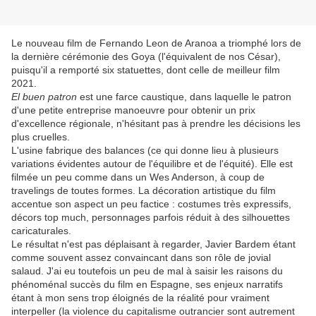
Le nouveau film de Fernando Leon de Aranoa a triomphé lors de
la dernière cérémonie des Goya (l'équivalent de nos César),
puisqu'il a remporté six statuettes, dont celle de meilleur film
2021.
El buen patron
est une farce caustique, dans laquelle le patron
d'une petite entreprise manoeuvre pour obtenir un prix
d'excellence régionale, n'hésitant pas à prendre les décisions les
plus cruelles.
L'usine fabrique des balances (ce qui donne lieu à plusieurs
variations évidentes autour de l'équilibre et de l'équité). Elle est
filmée un peu comme dans un Wes Anderson, à coup de
travelings de toutes formes. La décoration artistique du film
accentue son aspect un peu factice : costumes très expressifs,
décors top much, personnages parfois réduit à des silhouettes
caricaturales.
Le résultat n'est pas déplaisant à regarder, Javier Bardem étant
comme souvent assez convaincant dans son rôle de jovial
salaud. J'ai eu toutefois un peu de mal à saisir les raisons du
phénoménal succès du film en Espagne, ses enjeux narratifs
étant à mon sens trop éloignés de la réalité pour vraiment
interpeller (la violence du capitalisme outrancier sont autrement