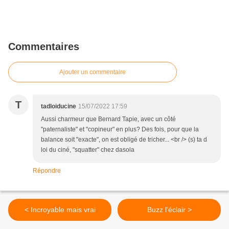
Commentaires
Ajouter un commentaire
T
tadloiducine
15/07/2022 17:59
Aussi charmeur que Bernard Tapie, avec un côté
"paternaliste" et "copineur" en plus? Des fois, pour que la
balance soit "exacte", on est obligé de tricher... <br /> (s) ta d
loi du ciné, "squatter" chez dasola
Répondre
< Incroyable mais vrai
Buzz l'éclair >