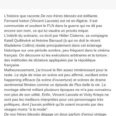
L'histoire que raconte
De nos frères blessés
est édifiante.
Fernand Iveton (Vincent Lacoste) est né en Algérie. Il est
communiste et soutient le FLN dans la guerre qui ne dit pas
encore son nom, ce qui lui vaudra un procès inique.
L'intérêt du scénario, co-écrit par Hélier Cisterne, sa compagne
Katell Quillévéré et Antoine Barraud (à qui on doit le récent
Madeleine Collins
) réside principalement dans cet éclairage
historique sur une période sombre, peu fréquent dans le cinéma
français. On découvre ici les exécutions arbitraires et la torture :
des méthodes de dictature appliquées par la république
française.
Malheureusement, j'ai trouvé le film assez inintéressant pour le
reste. Le style de mise en scène est peu affirmé, oscillant entre
happening efficace (la scène d'ouverture) et scènes de drame
sentimental filmées comme un épisode de
Plus belle la vie
. Le
montage alterné mêlant plusieurs époques ne m'a pas convaincu
non plus de son utilité. Enfin, Vincent Lacoste et Vicky Krieps ne
sont pas les meilleurs interprètes pour ces personnages très
politiques, dont j'aurais préféré qu'ils soient incarnés par des
visages moins "à la mode".
De nos frères blessés
dégage un doux parfum d'ennui vintage,