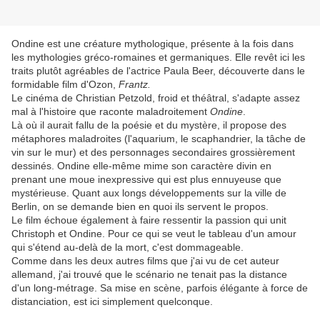
Ondine est une créature mythologique, présente à la fois dans
les mythologies gréco-romaines et germaniques. Elle revêt ici les
traits plutôt agréables de l'actrice Paula Beer, découverte dans le
formidable film d'Ozon,
Frantz.
Le cinéma de Christian Petzold, froid et théâtral, s'adapte assez
mal à l'histoire que raconte maladroitement
Ondine
.
Là où il aurait fallu de la poésie et du mystère, il propose des
métaphores maladroites (l'aquarium, le scaphandrier, la tâche de
vin sur le mur) et des personnages secondaires grossièrement
dessinés. Ondine elle-même mime son caractère divin en
prenant une moue inexpressive qui est plus ennuyeuse que
mystérieuse. Quant aux longs développements sur la ville de
Berlin, on se demande bien en quoi ils servent le propos.
Le film échoue également à faire ressentir la passion qui unit
Christoph et Ondine. Pour ce qui se veut le tableau d'un amour
qui s'étend au-delà de la mort, c'est dommageable.
Comme dans les deux autres films que j'ai vu de cet auteur
allemand, j'ai trouvé que le scénario ne tenait pas la distance
d'un long-métrage. Sa mise en scène, parfois élégante à force de
distanciation, est ici simplement quelconque.