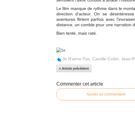
semblent l'avoir conduit à affadir l'histoir
Le film manque de rythme dans le montag
direction d'acteur. On se désintéress
aventures flirtent parfois avec l'invrai
distance, un comble pour une narration d
Bien tenté, mais raté.
Je N'aime Pas
,
Camille Cottin
,
Jean-P
« Article précédent
Commenter cet article
Ajouter un commentaire