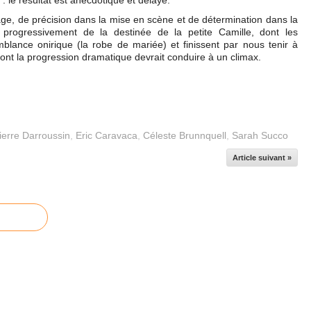
e : le résultat est anecdotique et délayé.
e, de précision dans la mise en scène et de détermination dans la
e progressivement de la destinée de la petite Camille, dont les
semblance onirique (la robe de mariée) et finissent par nous tenir à
ont la progression dramatique devrait conduire à un climax.
ierre Darroussin
,
Eric Caravaca
,
Céleste Brunnquell
,
Sarah Succo
Article suivant »