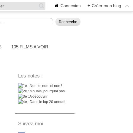
Connexion
+
Créer mon blog
S
105 FILMS A VOIR
Les notes :
: Non, et non, et non !
: Mouais, pourquoi pas
: A découvrir
: Dans le top 20 annuel
Suivez-moi