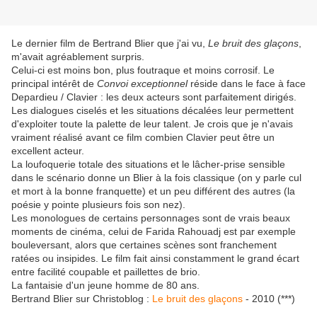
Le dernier film de Bertrand Blier que j'ai vu,
Le bruit des glaçons
,
m'avait agréablement surpris.
Celui-ci est moins bon, plus foutraque et moins corrosif. Le
principal intérêt de
Convoi exceptionnel
réside dans le face à face
Depardieu / Clavier : les deux acteurs sont parfaitement dirigés.
Les dialogues ciselés et les situations décalées leur permettent
d'exploiter toute la palette de leur talent. Je crois que je n'avais
vraiment réalisé avant ce film combien Clavier peut être un
excellent acteur.
La loufoquerie totale des situations et le lâcher-prise sensible
dans le scénario donne un Blier à la fois classique (on y parle cul
et mort à la bonne franquette) et un peu différent des autres (la
poésie y pointe plusieurs fois son nez).
Les monologues de certains personnages sont de vrais beaux
moments de cinéma, celui de Farida Rahouadj est par exemple
bouleversant, alors que certaines scènes sont franchement
ratées ou insipides. Le film fait ainsi constamment le grand écart
entre facilité coupable et paillettes de brio.
La fantaisie d'un jeune homme de 80 ans.
Bertrand Blier sur Christoblog :
Le bruit des glaçons
- 2010 (***)