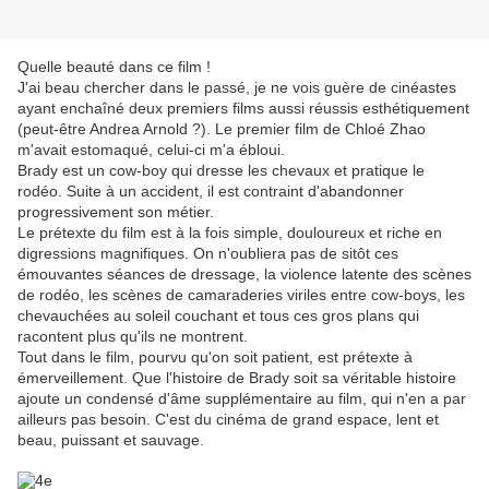
Quelle beauté dans ce film !
J'ai beau chercher dans le passé, je ne vois guère de cinéastes
ayant enchaîné deux premiers films aussi réussis esthétiquement
(peut-être Andrea Arnold ?). Le premier film de Chloé Zhao
m'avait estomaqué, celui-ci m'a ébloui.
Brady est un cow-boy qui dresse les chevaux et pratique le
rodéo. Suite à un accident, il est contraint d'abandonner
progressivement son métier.
Le prétexte du film est à la fois simple, douloureux et riche en
digressions magnifiques. On n'oubliera pas de sitôt ces
émouvantes séances de dressage, la violence latente des scènes
de rodéo, les scènes de camaraderies viriles entre cow-boys, les
chevauchées au soleil couchant et tous ces gros plans qui
racontent plus qu'ils ne montrent.
Tout dans le film, pourvu qu'on soit patient, est prétexte à
émerveillement. Que l'histoire de Brady soit sa véritable histoire
ajoute un condensé d'âme supplémentaire au film, qui n'en a par
ailleurs pas besoin. C'est du cinéma de grand espace, lent et
beau, puissant et sauvage.