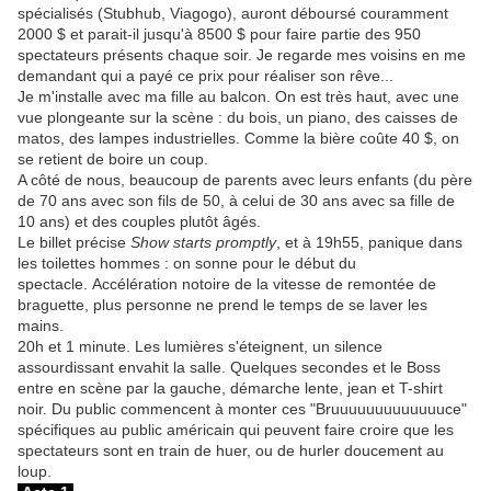
spécialisés (Stubhub, Viagogo), auront déboursé couramment
2000 $ et parait-il jusqu'à 8500 $ pour faire partie des 950
spectateurs présents chaque soir. Je regarde mes voisins en me
demandant qui a payé ce prix pour réaliser son rêve...
Je m'installe avec ma fille au balcon. On est très haut, avec une
vue plongeante sur la scène : du bois, un piano, des caisses de
matos, des lampes industrielles. Comme la bière coûte 40 $, on
se retient de boire un coup.
A côté de nous, beaucoup de parents avec leurs enfants (du père
de 70 ans avec son fils de 50, à celui de 30 ans avec sa fille de
10 ans) et des couples plutôt âgés.
Le billet précise
Show starts promptly
, et à 19h55, panique dans
les toilettes hommes : on sonne pour le début du
spectacle. Accélération notoire de la vitesse de remontée de
braguette, plus personne ne prend le temps de se laver les
mains.
20h et 1 minute. Les lumières s'éteignent, un silence
assourdissant envahit la salle. Quelques secondes et le Boss
entre en scène par la gauche, démarche lente, jean et T-shirt
noir. Du public commencent à monter ces "Bruuuuuuuuuuuuuce"
spécifiques au public américain qui peuvent faire croire que les
spectateurs sont en train de huer, ou de hurler doucement au
loup.