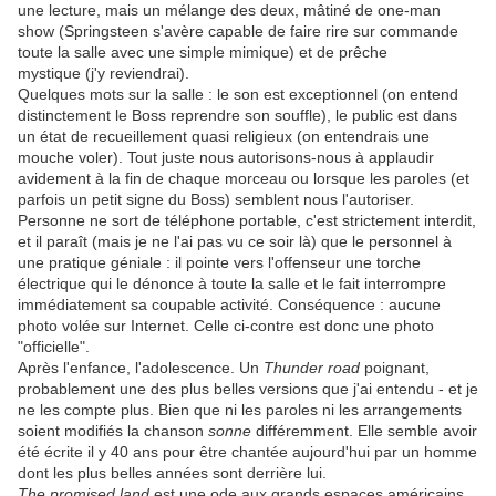
une lecture, mais un mélange des deux, mâtiné de one-man
show (Springsteen s'avère capable de faire rire sur commande
toute la salle avec une simple mimique) et de prêche
mystique (j'y reviendrai).
Quelques mots sur la salle : le son est exceptionnel (on entend
distinctement le Boss reprendre son souffle), le public est dans
un état de recueillement quasi religieux (on entendrais une
mouche voler). Tout juste nous autorisons-nous à applaudir
avidement à la fin de chaque morceau ou lorsque les paroles (et
parfois un petit signe du Boss) semblent nous l'autoriser.
Personne ne sort de téléphone portable, c'est strictement interdit,
et il paraît (mais je ne l'ai pas vu ce soir là) que le personnel à
une pratique géniale : il pointe vers l'offenseur une torche
électrique qui le dénonce à toute la salle et le fait interrompre
immédiatement sa coupable activité. Conséquence : aucune
photo volée sur Internet. Celle ci-contre est donc une photo
"officielle".
Après l'enfance, l'adolescence. Un
Thunder road
poignant,
probablement une des plus belles versions que j'ai entendu - et je
ne les compte plus. Bien que ni les paroles ni les arrangements
soient modifiés la chanson
sonne
différemment. Elle semble avoir
été écrite il y 40 ans pour être chantée aujourd'hui par un homme
dont les plus belles années sont derrière lui.
The promised land
est une ode aux grands espaces américains