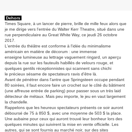
Dehors
Times Square, à un lancer de pierre, brille de mille feux alors que
je me dirige vers l'entrée du Walter Kerr Theatre, situé dans une
rue perpendiculaire au Great White Way, ce jeudi 26 octobre
2017.
L'entrée du théâtre est conforme à l'idée du minimalisme
américain en matière de décorum : une immense
enseigne lumineuse au lettrage vaguement ringard, un aperçu
depuis la rue sur les fauteuils habillés de velours rouge, et
quelques gentils réceptionnistes qui scannent sans chichi
le précieux sésame de spectateurs ravis d'être là.
Avant de pénétrer dans l'antre que Springsteen occupe pendant
80 soirées, il faut encore faire un crochet sur le côté du bâtiment
(une affreuse entrée de parking) pour passer sous un très laid
détecteur de métaux. Mais peu importe, le jeu en vaut largement
la chandelle.
Rappelons que les heureux spectateurs présents ce soir auront
déboursé de 75 à 850 $, avec une moyenne de 503 $ la place.
Une aubaine pour ceux qui auront trouvé leur bonheur lors des
quelques minutes qui suivirent la mise en vente officielle. Les
autres, qui se sont fournis au marché noir, sur des sites