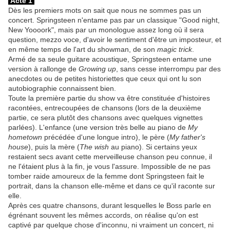
Acte 1
Dès les premiers mots on sait que nous ne sommes pas un
concert. Springsteen n'entame pas par un classique "Good night,
New Yoooork", mais par un monologue assez long où il sera
question, mezzo voce, d'avoir le sentiment d'être un imposteur, et
en même temps de l'art du showman, de son
magic trick
.
Armé de sa seule guitare acoustique, Springsteen entame une
version à rallonge de
Growing up
, sans cesse interrompu par des
anecdotes ou de petites historiettes que ceux qui ont lu son
autobiographie connaissent bien.
Toute la première partie du show va être constituée d'histoires
racontées, entrecoupées de chansons (lors de la deuxième
partie, ce sera plutôt des chansons avec quelques vignettes
parlées). L'enfance (une version très belle au piano de
My
hometown
précédée d'une longue intro), le père (
My father's
house
), puis la mère (
The wish
au piano). Si certains yeux
restaient secs avant cette merveilleuse chanson peu connue, il
ne l'étaient plus à la fin, je vous l'assure. Impossible de ne pas
tomber raide amoureux de la femme dont Springsteen fait le
portrait, dans la chanson elle-même et dans ce qu'il raconte sur
elle.
Après ces quatre chansons, durant lesquelles le Boss parle en
égrénant souvent les mêmes accords, on réalise qu'on est
captivé par quelque chose d'inconnu, ni vraiment un concert, ni