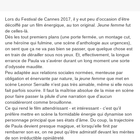
Lors du Festival de Cannes 2017, il y eut peu d'occasion d'être
décoiffé par un film énergique, au ton original.
Jeune femme
fut
de celles-là.
Dès les tout premiers plans (une porte fermée, un montage cut,
une héroïne qui fulmine, une scène d'anthologie aux urgences),
on sent que ça ne va pas bien se passer, que quelque chose est
en train de
dérailler
sous nos yeux. Et, effectivement, la longue
errance de Paula va s'avérer durant un long moment une sorte
d'odyssée maudite.
Peu adaptée aux relations sociales normées, menteuse par
obligation et énervante par nature, la
jeune femme
que met en
scène Leonor Serraille n'est pas très aimable, même si elle nous
fait parfois sourire. Il faut la maîtrise absolue de la mise en scène
pour faire passer la pilule d'une narration que d'aucun
considéreront comme brouillonne.
Ce qui rend le film attendrissant - et intéressant - c'est qu'il
préfère mettre en scène la formidable énergie qui dynamise son
personnage principal que ses états d'âme. Du coup, la trajectoire
de Paula devient presque magique, et lorsqu'elle finit par
rembarrer son ex, on ne peut qu'être admiratif devant les mérites
de son irréductible opiniâtreté.