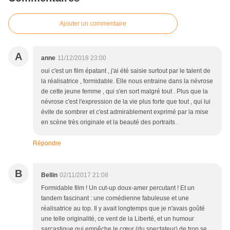
Ajouter un commentaire
A
anne
11/12/2018 23:00
oui c'est un film épatant , j'ai été saisie surtout par le talent de
la réalisatrice , formidable. Elle nous entraine dans la névrose
de cette jeune femme , qui s'en sort malgré tout . Plus que la
névrose c'est l'expression de la vie plus forte que tout , qui lui
évite de sombrer et c'est admirablement exprimé par la mise
en scène très originale et la beauté des portraits .
Répondre
B
Bellin
02/11/2017 21:08
Formidable film ! Un cut-up doux-amer percutant ! Et un
tandem fascinant : une comédienne fabuleuse et une
réalisatrice au top. Il y avait longtemps que je n'avais goûté
une telle originalité, ce vent de la Liberté, et un humour
sarcastique qui empêche le cœur (du spectateur) de trop se