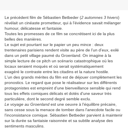
Le précédent film de Sébastien Betbeder (
2 automnes 3 hivers
)
révélait un cinéaste prometteur, qui à l'évidence savait mélanger
humour, délicatesse et fantaisie.
Toutes les promesses de ce film se concrétisent ici de la plus
belles des manières.
Le sujet est pourtant sur le papier un peu mince : deux
trentenaires parisiens rendent visite au père de l'un d'eux, exilé
dans un petit village paumé du Groenland. On imagine à la
simple lecture de ce pitch un scénario catastrophique où les
locaux seraient moqués et où serait systématiquement
exagéré le contraste entre les citadins et la nature hostile.
L'un des grands mérites du film est de déjouer complètement les
pronostics. Le regard que pose le réalisateur sur les différents
protagonistes est empreint d'une bienveillance sensible qui rend
tous les effets comiques délicats et dotés d'une saveur très
particulière, dont le second degré semble exclu.
Le voyage au Groenland
est une oeuvre à l'équilibre précaire,
sans cesse sous la menace de tomber dans l'anecdote facile ou
l'inconsistance comique. Sébastien Betbeder parvient à maintenir
sur la durée sa fantaisie raisonnée et sa subtile analyse des
sentiments masculins.