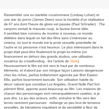
Rassembler une ex-starlette cocaïnomane (Lindsay Lohan) et
une star du porno (James Deen) sous la houlette d'un réalisateur
de 67 ans dont l'heure de gloire est passée (Paul Schrader) :
The
canyons
sentait le mauvais coup, la fausse bonne idée.
Il semblait bien convenu de montrer à nouveau ce monde
délétère dans lequel on fait des films sans s'intéresser au
cinéma, où tout le monde est la proie sexuelle potentielle de
l'autre et où personne n'est heureux. Le plus intéressant dans le
projet était peut-être finalement le projet lui-même (un
financement en dehors des grands studios, une utilisation
novatrice du crowdfunding - lire l'article de
Slate
).
Heureusement le film est tiré vers le haut par de nombreux
éléments, et d'abord par son intrigue façon
Liaisons dangereuse
chez les riches, parfois brillamment agencée par Bret Easton
Ellis, parfois bizarrement bancale. Son utilisation habile du
décor naturel que constitue Los Angeles,
Grand Nulle Part
fort
joliment filmé, apporte aussi beaucoup au film. Les maisons de
chacun des personnages sont remarquablement castées, si je
puis dire. Le jeu des acteurs, enfin, entraîne le film vers des
terres rarement parcourues : mélange un peu brut de tensions
sexuelles, de hiératisme inquiétant et de sensibilité à fleur de