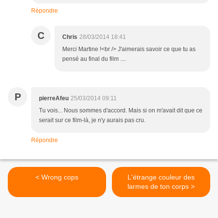
Répondre
C
Chris
28/03/2014 18:41
Merci Martine !<br /> J'aimerais savoir ce que tu as
pensé au final du film ....
P
pierreAfeu
25/03/2014 09:11
Tu vois... Nous sommes d'accord. Mais si on m'avait dit que ce
serait sur ce film-là, je n'y aurais pas cru.
Répondre
< Wrong cops
L'étrange couleur des
larmes de ton corps >