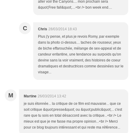
aller voir the Canyons.... mon prochain sera
&quot;Free fall&quot;....<br /> bon week end....
C
Chris
28/03/2014 18:43
Plus j'y pense, et plus je revois Romy, par exemple
dans la photo ci-dessus.... taches de rousseur, yeux
de biche effarouchée, mélange de sex-appeal et de
candeur enfantine, une tendance au surpoids qu'on
devine sans la voir vraiment, des histoires de coeur
dramatiques et destructrices comme dessinées sur le
visage...
M
Martine
26/03/2014 13:42
je suis étonnée... la critique de ce film est mauvaise... que ce
soit critique &quot;presse&quot; ou &quot;public&quot;... c'est
rare que tu sois en total désaccord avec la critique...<br /> Le
mieux est que je me fasse ma propre opinion...<br /> Merci
pour ce blog toujours intéressant et qui reste ma référence...