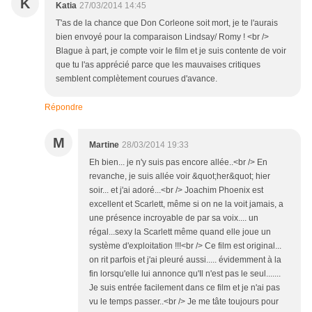
K
Katia
27/03/2014 14:45
T'as de la chance que Don Corleone soit mort, je te l'aurais
bien envoyé pour la comparaison Lindsay/ Romy ! <br />
Blague à part, je compte voir le film et je suis contente de voir
que tu l'as apprécié parce que les mauvaises critiques
semblent complètement courues d'avance.
Répondre
M
Martine
28/03/2014 19:33
Eh bien... je n'y suis pas encore allée..<br /> En
revanche, je suis allée voir &quot;her&quot; hier
soir... et j'ai adoré...<br /> Joachim Phoenix est
excellent et Scarlett, même si on ne la voit jamais, a
une présence incroyable de par sa voix.... un
régal...sexy la Scarlett même quand elle joue un
système d'exploitation !!!<br /> Ce film est original...
on rit parfois et j'ai pleuré aussi..... évidemment à la
fin lorsqu'elle lui annonce qu'Il n'est pas le seul.......
Je suis entrée facilement dans ce film et je n'ai pas
vu le temps passer..<br /> Je me tâte toujours pour