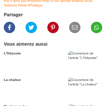
#Je n'aime pas
#Roberto Ando
#Toni Servillo
#Valéria Bruni
Tedeschi
#Italie
#Politique
Partager
Vous aimerez aussi
L'Odyssée
La chaleur