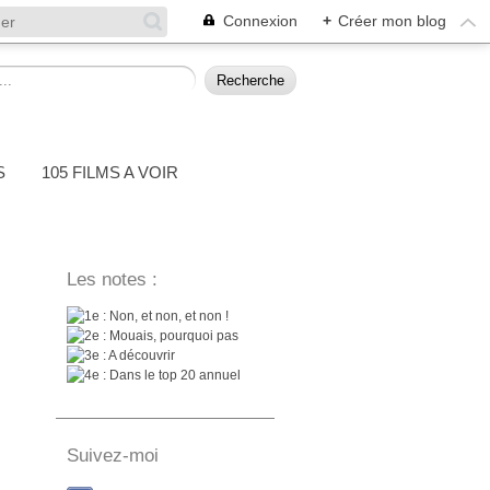
Connexion
+
Créer mon blog
S
105 FILMS A VOIR
Les notes :
: Non, et non, et non !
: Mouais, pourquoi pas
: A découvrir
: Dans le top 20 annuel
Suivez-moi