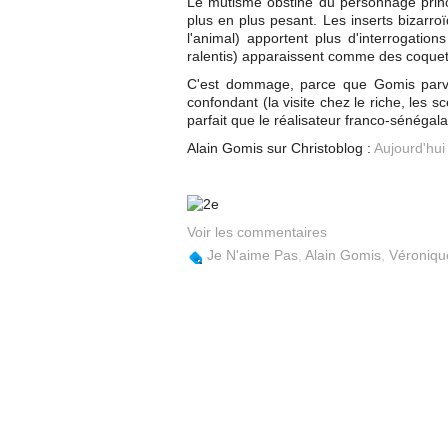
Le mutisme obstiné du personnage prin
plus en plus pesant. Les inserts bizarro
l'animal) apportent plus d'interrogation
ralentis) apparaissent comme des coquet
C'est dommage, parce que Gomis parvie
confondant (la visite chez le riche, les s
parfait que le réalisateur franco-sénégal
Alain Gomis sur Christoblog :
Aujourd'hui
Voir les commentaires
Je N'aime Pas
,
Alain Gomis
,
Véroniqu