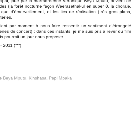
cipal, joué par la marmoréenne Véronique Beya Mputu, devient de
ïdes (la forêt nocturne façon Weerasethakul en super 8, la chorale,
s que d'émerveillement, et les tics de réalisation (très gros plans,
teries.
nt par moment à nous faire ressentir un sentiment d'étrangeté
cènes de concert) : dans ces instants, je me suis pris à rêver du film
ais pourrait un jour nous proposer.
- 2011 (***)
e Beya Mputu
,
Kinshasa
,
Papi Mpaka