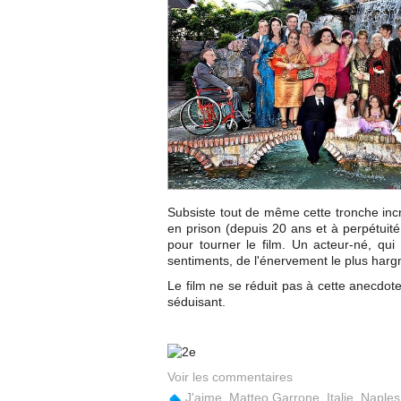
Subsiste tout de même cette tronche incroy
en prison (depuis 20 ans et à perpétuité
pour tourner le film. Un acteur-né, q
sentiments, de l'énervement le plus hargn
Le film ne se réduit pas à cette anecdote, 
séduisant.
Voir les commentaires
J'aime
,
Matteo Garrone
,
Italie
,
Naples