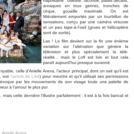
napolitaine : obésité, faconde, palais décatis,
arnaques en tous genres, tronches de
cirque, gouaille maximale. On est
littéralement emportés par un tourbillon de
sensations, conçu par une caméra virtuose
et un peu tape-à-l'oeil (grues et hélicoptère
sont de sortie).
Las ! Le film devient sur la fin une énième
variation sur l'aliénation que génère la
télévision et plus spécialement la télé-
réalité... mais le
Loft
est loin et tout cela
paraît aujourd'hui presque suranné.
able, celle d'Anielle Arena, l'acteur principal, dont on sait qu'il est
, voir
l'article de Libé
) pour meurtre et qu'il utilisait ses permissions
ui évoque par les mouvements de son visage toute une palette de
eux à l'amour le plus pur.
mais cette dernière l'illustre parfaitement : il est à la fois bancal et
,
Anielle Arena