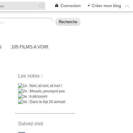
Connexion
+
Créer mon blog
S
105 FILMS A VOIR
Les notes :
: Non, et non, et non !
: Mouais, pourquoi pas
: A découvrir
: Dans le top 20 annuel
Suivez-moi