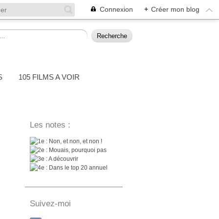
Connexion
+
Créer mon blog
S
105 FILMS A VOIR
Les notes :
: Non, et non, et non !
: Mouais, pourquoi pas
: A découvrir
: Dans le top 20 annuel
Suivez-moi