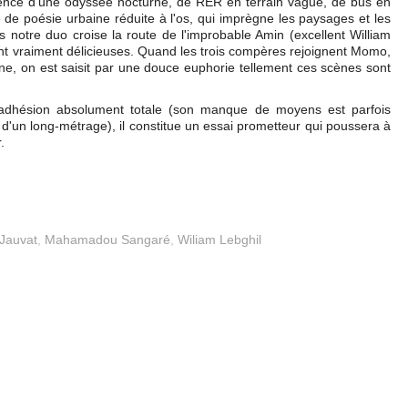
arence d'une odyssée nocturne, de RER en terrain vague, de bus en
e de poésie urbaine réduite à l'os, qui imprègne les paysages et les
 notre duo croise la route de l'improbable Amin (excellent William
ont vraiment délicieuses. Quand les trois compères rejoignent Momo,
ne, on est saisit par une douce euphorie tellement ces scènes sont
adhésion absolument totale (son manque de moyens est parfois
ur d'un long-métrage), il constitue un essai prometteur qui poussera à
.
 Jauvat
,
Mahamadou Sangaré
,
Wiliam Lebghil