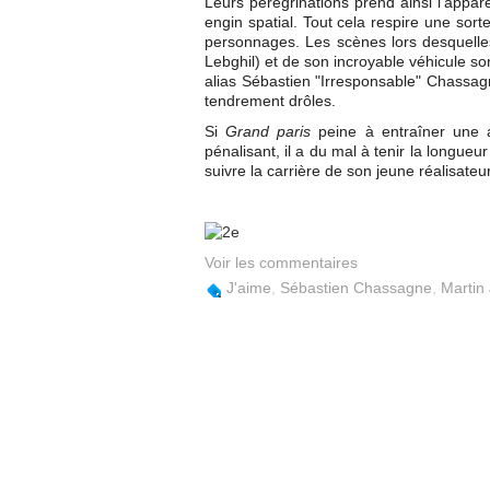
Leurs pérégrinations prend ainsi l'app
engin spatial. Tout cela respire une sort
personnages. Les scènes lors desquelles
Lebghil) et de son incroyable véhicule s
alias Sébastien "Irresponsable" Chassag
tendrement drôles.
Si
Grand paris
peine à entraîner une 
pénalisant, il a du mal à tenir la longue
suivre la carrière de son jeune réalisateur
Voir les commentaires
J'aime
,
Sébastien Chassagne
,
Martin