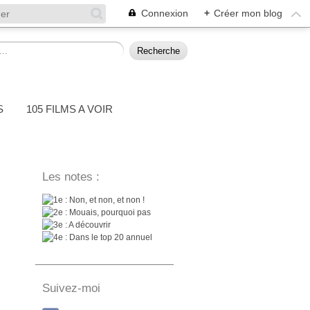
Connexion
+
Créer mon blog
S
105 FILMS A VOIR
Les notes :
: Non, et non, et non !
: Mouais, pourquoi pas
: A découvrir
: Dans le top 20 annuel
Suivez-moi