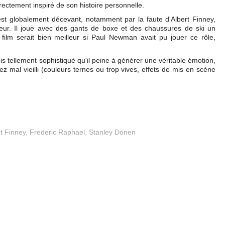
rectement inspiré de son histoire personnelle.
est globalement décevant, notamment par la faute d'Albert Finney,
cteur. Il joue avec des gants de boxe et des chaussures de ski un
 film serait bien meilleur si Paul Newman avait pu jouer ce rôle,
rfois tellement sophistiqué qu'il peine à générer une véritable émotion,
sez mal vieilli (couleurs ternes ou trop vives, effets de mis en scène
t Finney
,
Frederic Raphael
,
Stanley Donen