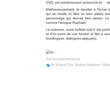
DVD, est extrêmement recherché et ... di
Malheureusement, le résultat à l'écran 
qui se révèle ici être un bien piètre a
personnage qui devrait être aérien. Le
comme l'évoque Raphael.
Le scénario, aussi brillant soit-il, est pa
et d'un point de vue formel, le film a as
lourdingues, dialogues appuyés).
Voir les commentaires
Je N'aime Pas
,
Audrey Hepburn
,
Alber