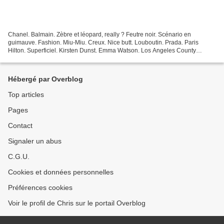
Chanel. Balmain. Zèbre et léopard, really ? Feutre noir. Scénario en
guimauve. Fashion. Miu-Miu. Creux. Nice butt. Louboutin. Prada. Paris
Hilton. Superficiel. Kirsten Dunst. Emma Watson. Los Angeles County
Sheriff. Porsche Carrera S. Lindsay Lohan. Cocaïne....
Hébergé par Overblog
Top articles
Pages
Contact
Signaler un abus
C.G.U.
Cookies et données personnelles
Préférences cookies
Voir le profil de Chris sur le portail Overblog