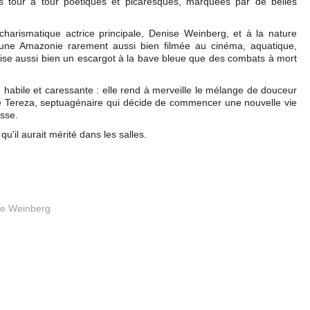
es tour à tour poétiques et picaresques, marquées par de belles
charismatique actrice principale, Denise Weinberg, et à la nature
e une Amazonie rarement aussi bien filmée au cinéma, aquatique,
croise aussi bien un escargot à la bave bleue que des combats à mort
habile et caressante : elle rend à merveille le mélange de douceur
 Tereza, septuagénaire qui décide de commencer une nouvelle vie
sse.
 qu'il aurait mérité dans les salles.
se Weinberg