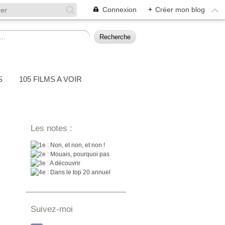
Connexion
+
Créer mon blog
S
105 FILMS A VOIR
Les notes :
: Non, et non, et non !
: Mouais, pourquoi pas
: A découvrir
: Dans le top 20 annuel
Suivez-moi