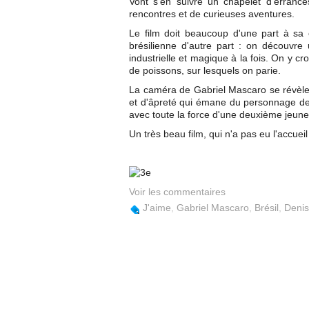
Vont s'en suivre un chapelet d'erranc
rencontres et de curieuses aventures.
Le film doit beaucoup d'une part à sa 
brésilienne d'autre part : on découvr
industrielle et magique à la fois. On y 
de poissons, sur lesquels on parie.
La caméra de Gabriel Mascaro se révèle 
et d'âpreté qui émane du personnage de
avec toute la force d'une deuxième jeune
Un très beau film, qui n'a pas eu l'accueil
Voir les commentaires
J'aime
,
Gabriel Mascaro
,
Brésil
,
Deni