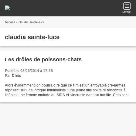
MENU
Accueil
» claudia sainte-luce
claudia sainte-luce
Les drôles de poissons-chats
Publié le 08/06/2014 à 17:55
Par
Chris
Alors évidemment, on pourra dire que ce film est un effroyable tire-larmes
reposant sur une intrigue minimaliste : une jeune fille solitaire rencontre à
l'hôpital une femme malade du SIDA et s'incruste dans sa famille. Cela serait
sans compter avec la...