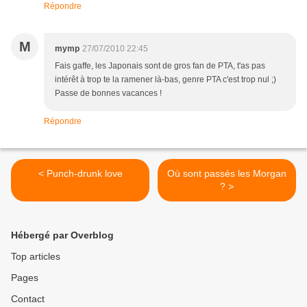
Répondre
M
mymp
27/07/2010 22:45
Fais gaffe, les Japonais sont de gros fan de PTA, t'as pas
intérêt à trop te la ramener là-bas, genre PTA c'est trop nul ;)
Passe de bonnes vacances !
Répondre
< Punch-drunk love
Où sont passés les Morgan
? >
Hébergé par Overblog
Top articles
Pages
Contact