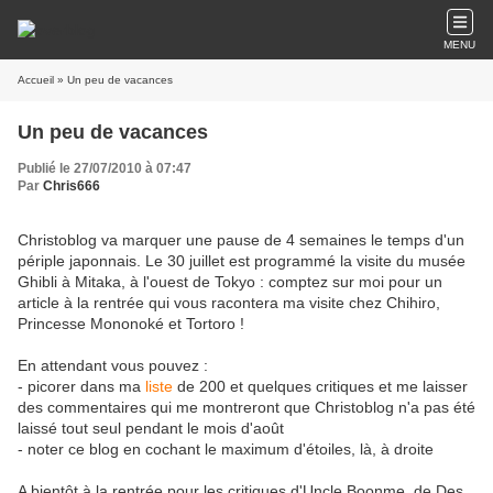
MENU
Accueil
» Un peu de vacances
Un peu de vacances
Publié le 27/07/2010 à 07:47
Par
Chris666
Christoblog va marquer une pause de 4 semaines le temps d'un
périple japonnais. Le 30 juillet est programmé la visite du musée
Ghibli à Mitaka, à l'ouest de Tokyo : comptez sur moi pour un
article à la rentrée qui vous racontera ma visite chez Chihiro,
Princesse Mononoké et Tortoro !
En attendant vous pouvez :
- picorer dans ma
liste
de 200 et quelques critiques et me laisser
des commentaires qui me montreront que Christoblog n'a pas été
laissé tout seul pendant le mois d'août
- noter ce blog en cochant le maximum d'étoiles, là, à droite
A bientôt à la rentrée pour les critiques d'Uncle Boonme, de Des