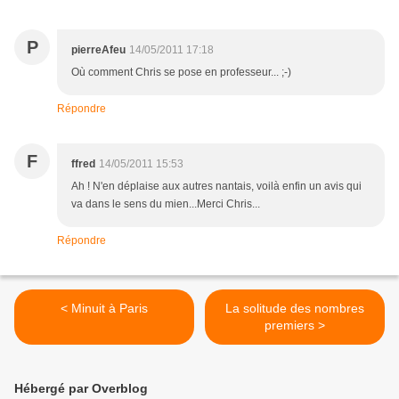
P
pierreAfeu
14/05/2011 17:18
Où comment Chris se pose en professeur... ;-)
Répondre
F
ffred
14/05/2011 15:53
Ah ! N'en déplaise aux autres nantais, voilà enfin un avis qui
va dans le sens du mien...Merci Chris...
Répondre
< Minuit à Paris
La solitude des nombres
premiers >
Hébergé par Overblog