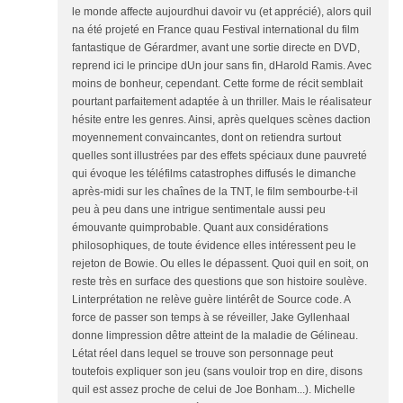
le monde affecte aujourdhui davoir vu (et apprécié), alors quil
na été projeté en France quau Festival international du film
fantastique de Gérardmer, avant une sortie directe en DVD,
reprend ici le principe dUn jour sans fin, dHarold Ramis. Avec
moins de bonheur, cependant. Cette forme de récit semblait
pourtant parfaitement adaptée à un thriller. Mais le réalisateur
hésite entre les genres. Ainsi, après quelques scènes daction
moyennement convaincantes, dont on retiendra surtout
quelles sont illustrées par des effets spéciaux dune pauvreté
qui évoque les téléfilms catastrophes diffusés le dimanche
après-midi sur les chaînes de la TNT, le film sembourbe-t-il
peu à peu dans une intrigue sentimentale aussi peu
émouvante quimprobable. Quant aux considérations
philosophiques, de toute évidence elles intéressent peu le
rejeton de Bowie. Ou elles le dépassent. Quoi quil en soit, on
reste très en surface des questions que son histoire soulève.
Linterprétation ne relève guère lintérêt de Source code. A
force de passer son temps à se réveiller, Jake Gyllenhaal
donne limpression dêtre atteint de la maladie de Gélineau.
Létat réel dans lequel se trouve son personnage peut
toutefois expliquer son jeu (sans vouloir trop en dire, disons
quil est assez proche de celui de Joe Bonham...). Michelle