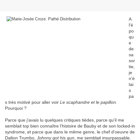
A
l'é
po
qu
e
de
sa
sor
tie,
je
n'é
tai
s
pa
s très motivé pour aller voir
Le scaphandre et le papillon
.
Pourquoi ?
Parce que j'avais lu quelques critiques tièdes, parce qu'il me
semblait top bien connaître l'histoire de Bauby et de son locked-in
syndrome, et parce que dans le même genre, le chef d'oeuvre de
Dalton Trumbo,
Johnny got his gun
, me semblait insurpassable.