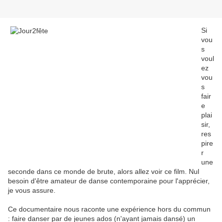
Si
vou
s
voul
ez
vou
s
fair
e
plai
sir,
res
pire
r
une
seconde dans ce monde de brute, alors allez voir ce film. Nul
besoin d'être amateur de danse contemporaine pour l'apprécier,
je vous assure.
Ce documentaire nous raconte une expérience hors du commun
: faire danser par de jeunes ados (n'ayant jamais dansé) un