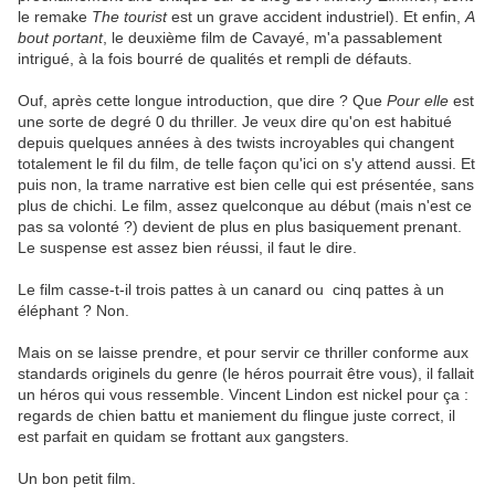
le remake
The tourist
est un grave accident industriel). Et enfin,
A
bout portant
, le deuxième film de Cavayé, m'a passablement
intrigué, à la fois bourré de qualités et rempli de défauts.
Ouf, après cette longue introduction, que dire ? Que
Pour elle
est
une sorte de degré 0 du thriller. Je veux dire qu'on est habitué
depuis quelques années à des twists incroyables qui changent
totalement le fil du film, de telle façon qu'ici on s'y attend aussi. Et
puis non, la trame narrative est bien celle qui est présentée, sans
plus de chichi. Le film, assez quelconque au début (mais n'est ce
pas sa volonté ?) devient de plus en plus basiquement prenant.
Le suspense est assez bien réussi, il faut le dire.
Le film casse-t-il trois pattes à un canard ou cinq pattes à un
éléphant ? Non.
Mais on se laisse prendre, et pour servir ce thriller conforme aux
standards originels du genre (le héros pourrait être vous), il fallait
un héros qui vous ressemble. Vincent Lindon est nickel pour ça :
regards de chien battu et maniement du flingue juste correct, il
est parfait en quidam se frottant aux gangsters.
Un bon petit film.