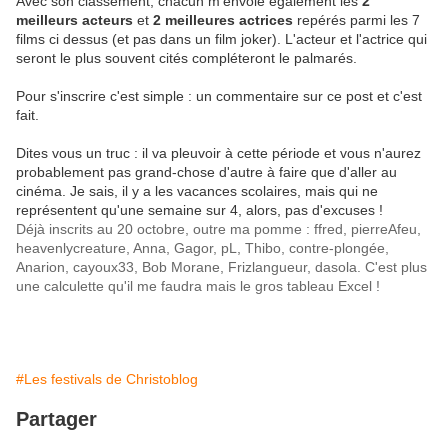
Avec son classement, chacun m'envoie également les
2
meilleurs acteurs
et
2
meilleures actrices
repérés parmi les 7
films ci dessus (et pas dans un film joker). L'acteur et l'actrice qui
seront le plus souvent cités compléteront le palmarés.
Pour s'inscrire c'est simple : un commentaire sur ce post et c'est
fait.
Dites vous un truc : il va pleuvoir à cette période et vous n'aurez
probablement pas grand-chose d'autre à faire que d'aller au
cinéma. Je sais, il y a les vacances scolaires, mais qui ne
représentent qu'une semaine sur 4, alors, pas d'excuses !
Déjà inscrits au 20 octobre, outre ma pomme : ffred, pierreAfeu,
heavenlycreature, Anna, Gagor, pL, Thibo, contre-plongée,
Anarion, cayoux33, Bob Morane, Frizlangueur, dasola. C'est plus
une calculette qu'il me faudra mais le gros tableau Excel !
#Les festivals de Christoblog
Partager