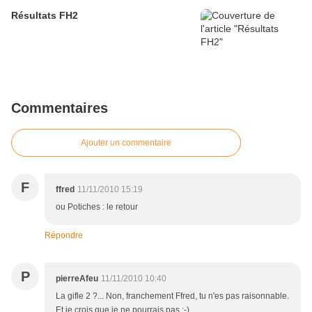
Résultats FH2
Commentaires
Ajouter un commentaire
F
ffred
11/11/2010 15:19
ou Potiches : le retour
Répondre
P
pierreAfeu
11/11/2010 10:40
La gifle 2 ?... Non, franchement Ffred, tu n'es pas raisonnable.
Et je crois que je ne pourrais pas ;-)