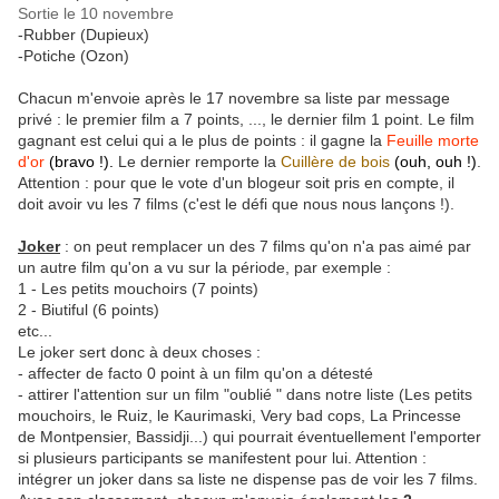
Sortie le 10 novembre
-Rubber (Dupieux)
-Potiche (Ozon)
Chacun m'envoie après le 17 novembre sa liste par message
privé : le premier film a 7 points, ..., le dernier film 1 point. Le film
gagnant est celui qui a le plus de points : il gagne la
Feuille morte
d'or
(bravo !).
Le dernier remporte la
Cuillère de bois
(ouh, ouh !)
.
Attention : pour que le vote d'un blogeur soit pris en compte, il
doit avoir vu les 7 films (c'est le défi que nous nous lançons !).
Joker
: on peut remplacer un des 7 films qu'on n'a pas aimé par
un autre film qu'on a vu sur la période, par exemple :
1 - Les petits mouchoirs (7 points)
2 - Biutiful (6 points)
etc...
Le joker sert donc à deux choses :
- affecter de facto 0 point à un film qu'on a détesté
- attirer l'attention sur un film "oublié " dans notre liste (Les petits
mouchoirs, le Ruiz, le Kaurimaski, Very bad cops, La Princesse
de Montpensier, Bassidji...) qui pourrait éventuellement l'emporter
si plusieurs participants se manifestent pour lui. Attention :
intégrer un joker dans sa liste ne dispense pas de voir les 7 films.