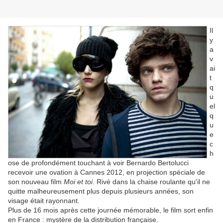
Il
y
a
v
ai
t
q
u
el
q
u
e
c
h
ose de profondément touchant à voir Bernardo Bertolucci
recevoir une ovation à Cannes 2012, en projection spéciale de
son nouveau film
Moi et toi
. Rivé dans la chaise roulante qu'il ne
quitte malheureusement plus depuis plusieurs années, son
visage était rayonnant.
Plus de 16 mois après cette journée mémorable, le film sort enfin
en France : mystère de la distribution française.