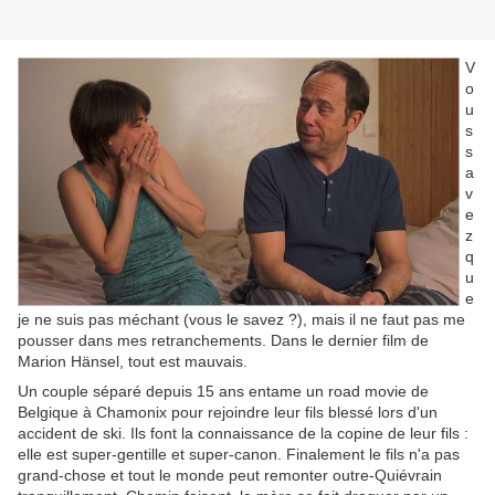
V
o
u
s
s
a
v
e
z
q
u
e
je ne suis pas méchant (vous le savez ?), mais il ne faut pas me
pousser dans mes retranchements. Dans le dernier film de
Marion Hänsel, tout est mauvais.
Un couple séparé depuis 15 ans entame un road movie de
Belgique à Chamonix pour rejoindre leur fils blessé lors d'un
accident de ski. Ils font la connaissance de la copine de leur fils :
elle est super-gentille et super-canon. Finalement le fils n'a pas
grand-chose et tout le monde peut remonter outre-Quiévrain