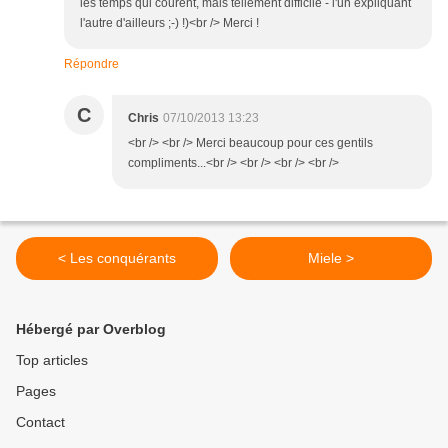
les temps qui courent, mais tellement difficile - l'un expliquant
l'autre d'ailleurs ;-) !)<br /> Merci !
Répondre
C
Chris
07/10/2013 13:23
<br /> <br /> Merci beaucoup pour ces gentils
compliments...<br /> <br /> <br /> <br />
< Les conquérants
Miele >
Hébergé par Overblog
Top articles
Pages
Contact