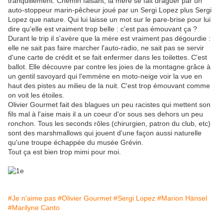
tranquillement. Chemin faisant, la mère se fait draguer par un
auto-stoppeur marin-pêcheur joué par un Sergi Lopez plus Sergi
Lopez que nature. Qui lui laisse un mot sur le pare-brise pour lui
dire qu'elle est vraiment trop belle : c'est pas émouvant ça ?
Durant le trip il s'avère que la mère est vraiment pas dégourdie :
elle ne sait pas faire marcher l'auto-radio, ne sait pas se servir
d'une carte de crédit et se fait enfermer dans les toilettes. C'est
ballot. Elle découvre par contre les joies de la montagne grâce à
un gentil savoyard qui l'emmène en moto-neige voir la vue en
haut des pistes au milieu de la nuit. C'est trop émouvant comme
on voit les étoiles.
Olivier Gourmet fait des blagues un peu racistes qui mettent son
fils mal à l'aise mais il a un coeur d'or sous ses dehors un peu
ronchon. Tous les seconds rôles (chirurgien, patron du club, etc)
sont des marshmallows qui jouent d'une façon aussi naturelle
qu'une troupe échappée du musée Grévin.
Tout ça est bien trop mimi pour moi.
#Je n'aime pas
#Olivier Gourmet
#Sergi Lopez
#Marion Hänsel
#Marilyne Canto